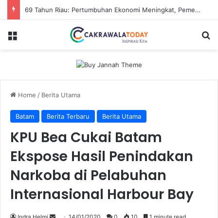
69 Tahun Riau: Pertumbuhan Ekonomi Meningkat, Pemerataan jadi Tantangan
Menu
Se
Home
/
Berita Utama
Batam
Berita Terbaru
Berita Utama
KPU Bea Cukai Batam
Ekspose Hasil Penindakan
Narkoba di Pelabuhan
Internasional Harbour Bay
Send
Indra Helmi
14/01/2020
0
10
1 minute read