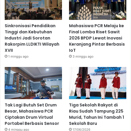
Sinkronisasi Pendidikan
Mahasiswa PCR Melaju ke
Tinggi dan Kebutuhan
Final Lomba Riset Sawit
Industri Jadi Sorotan
2026 BPDP Lewat Inovasi
Rakorpim LLDIKTI Wilayah
Keranjang Pintar Berbasis
XVII
IoT
1 minggu ago
3 minggu ago
Tak Lagi Butuh Set Drum
Tiga Sekolah Rakyat di
Besar, Mahasiswa PCR
Riau Sudah Tampung 225
Ciptakan Drum Virtual
Murid, Tahun Ini Tambah 1
Portabel Berbasis Sensor
Sekolah Baru
4 minggu ago
17/06/2026