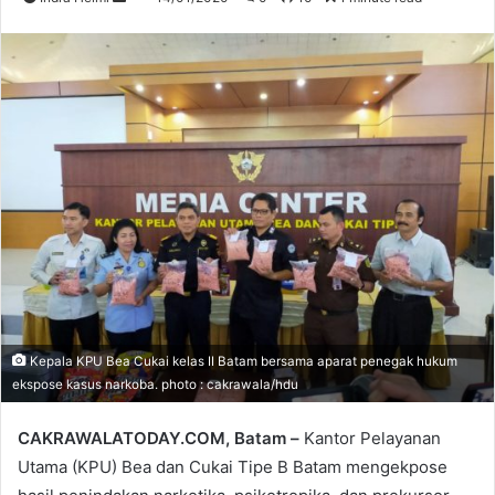
an
email
Kepala KPU Bea Cukai kelas II Batam bersama aparat penegak hukum
ekspose kasus narkoba. photo : cakrawala/hdu
CAKRAWALATODAY.COM, Batam –
Kantor Pelayanan
Utama (KPU) Bea dan Cukai Tipe B Batam mengekpose