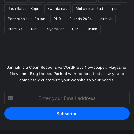
Jasa Raharja Kepri
kwarda riau
Muhammad Rudi
pcr
Pertamina Hulu Rokan
PHR
Pilkada 2024
pkm uir
Pramuka
Riau
Syamsuar
UIR
Unilak
Jannah is a Clean Responsive WordPress Newspaper, Magazine,
News and Blog theme. Packed with options that allow you to
completely customize your website to your needs.
Enter
your
Email
address