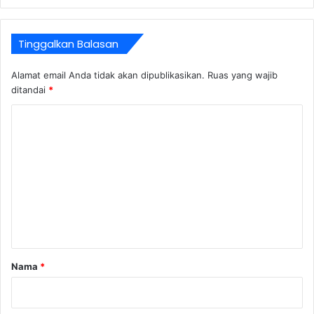
Tinggalkan Balasan
Alamat email Anda tidak akan dipublikasikan.
Ruas yang wajib
ditandai
*
K
o
m
e
n
t
a
r
Nama
*
*