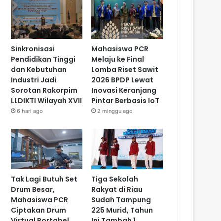
Sinkronisasi
Mahasiswa PCR
Pendidikan Tinggi
Melaju ke Final
dan Kebutuhan
Lomba Riset Sawit
Industri Jadi
2026 BPDP Lewat
Sorotan Rakorpim
Inovasi Keranjang
LLDIKTI Wilayah XVII
Pintar Berbasis IoT
6 hari ago
2 minggu ago
Tak Lagi Butuh Set
Tiga Sekolah
Drum Besar,
Rakyat di Riau
Mahasiswa PCR
Sudah Tampung
Ciptakan Drum
225 Murid, Tahun
Virtual Portabel
Ini Tambah 1