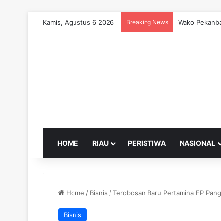
Kamis, Agustus 6 2026
Breaking News
Wako Pekanba
HOME
RIAU
PERISTIWA
NASIONAL
Home
/
Bisnis
/
Terobosan Baru Pertamina EP Pang
Bisnis