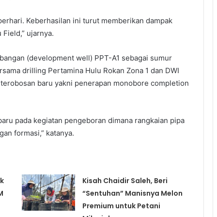
rhari. Keberhasilan ini turut memberikan dampak
Field,” ujarnya.
bangan (development well) PPT-A1 sebagai sumur
ersama drilling Pertamina Hulu Rokan Zona 1 dan DWI
n terobosan baru yakni penerapan monobore completion
aru pada kegiatan pengeboran dimana rangkaian pipa
an formasi,” katanya.
k
Kisah Chaidir Saleh, Beri
M
“Sentuhan” Manisnya Melon
Premium untuk Petani