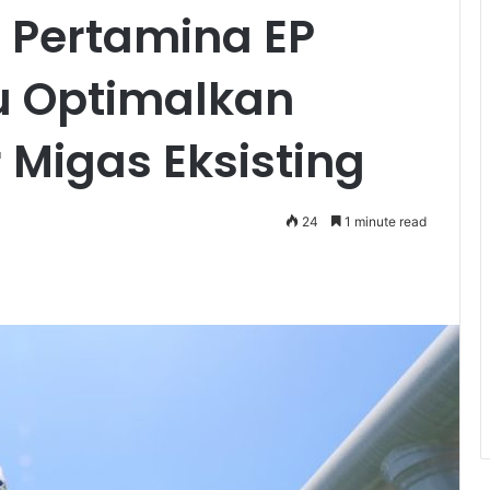
 Pertamina EP
u Optimalkan
 Migas Eksisting
24
1 minute read