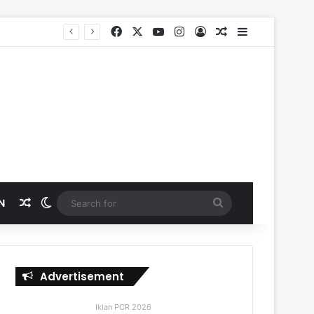
Facebook
X
YouTube
Instagram
Log In
Random Article
Sidebar
Random Article
Switch skin
Search
N
for
Advertisement
Iklan PCR 2026