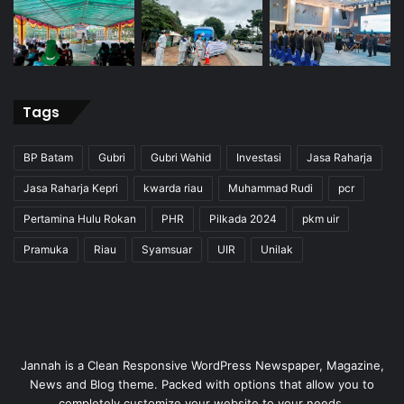
Tags
BP Batam
Gubri
Gubri Wahid
Investasi
Jasa Raharja
Jasa Raharja Kepri
kwarda riau
Muhammad Rudi
pcr
Pertamina Hulu Rokan
PHR
Pilkada 2024
pkm uir
Pramuka
Riau
Syamsuar
UIR
Unilak
Jannah is a Clean Responsive WordPress Newspaper, Magazine,
News and Blog theme. Packed with options that allow you to
completely customize your website to your needs.