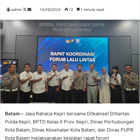
Follow
Send
admin
14/08/2024
12
1 minute read
on
an
X
email
Batam –
Jasa Raharja Kepri bersama Ditkamsel Ditlantas
Polda Kepri, BPTD Kelas II Prov. Kepri, Dinas Perhubungan
Kota Batam, Dinas Kesehatan Kota Batam, dan Dinas PUPR
Kota Batam melaksanakan kegiatan rapat forum