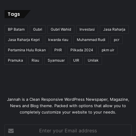
Tags
BP Batam
Gubri
Gubri Wahid
Investasi
Jasa Raharja
Jasa Raharja Kepri
kwarda riau
Muhammad Rudi
pcr
Pertamina Hulu Rokan
PHR
Pilkada 2024
pkm uir
Pramuka
Riau
Syamsuar
UIR
Unilak
Jannah is a Clean Responsive WordPress Newspaper, Magazine,
News and Blog theme. Packed with options that allow you to
completely customize your website to your needs.
Enter
your