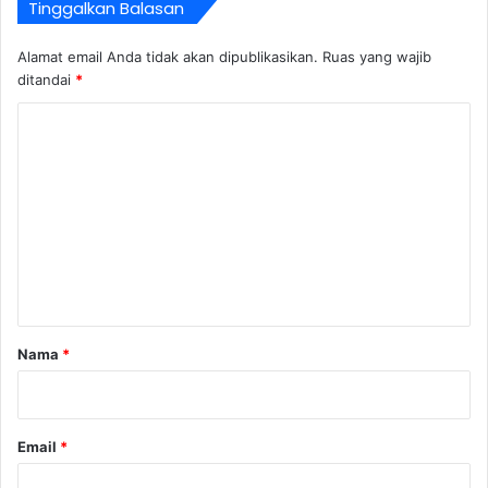
Tinggalkan Balasan
Alamat email Anda tidak akan dipublikasikan.
Ruas yang wajib
ditandai
*
K
o
m
e
n
t
a
r
Nama
*
*
Email
*