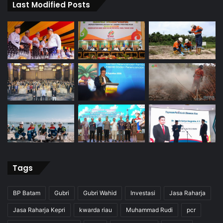
Last Modified Posts
Tags
BP Batam
Gubri
Gubri Wahid
Investasi
Jasa Raharja
Jasa Raharja Kepri
kwarda riau
Muhammad Rudi
pcr