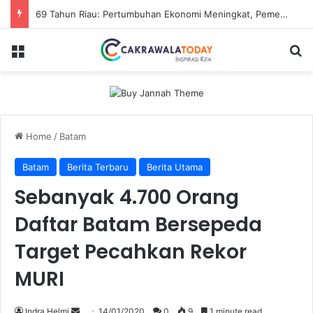
69 Tahun Riau: Pertumbuhan Ekonomi Meningkat, Pemerataan jadi Tantangan
Menu
Se
Home
/
Batam
Batam
Berita Terbaru
Berita Utama
Sebanyak 4.700 Orang
Daftar Batam Bersepeda
Target Pecahkan Rekor
MURI
Send
Indra Helmi
14/01/2020
0
9
1 minute read