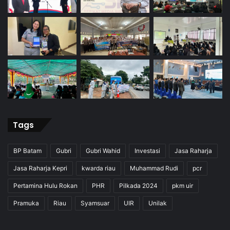
Tags
BP Batam
Gubri
Gubri Wahid
Investasi
Jasa Raharja
Jasa Raharja Kepri
kwarda riau
Muhammad Rudi
pcr
Pertamina Hulu Rokan
PHR
Pilkada 2024
pkm uir
Pramuka
Riau
Syamsuar
UIR
Unilak