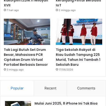
Rakorpim LLDIKTI Wilayah
Keranjang Pintar Berbasis
XVII
IoT
7 hari ago
2 minggu ago
Tak Lagi Butuh Set Drum
Tiga Sekolah Rakyat di
Besar, Mahasiswa PCR
Riau Sudah Tampung 225
Ciptakan Drum Virtual
Murid, Tahun Ini Tambah 1
Portabel Berbasis Sensor
Sekolah Baru
3 minggu ago
17/06/2026
Popular
Recent
Comments
Mulai Juni 2025, 8 iPhone Ini Tak Bisa