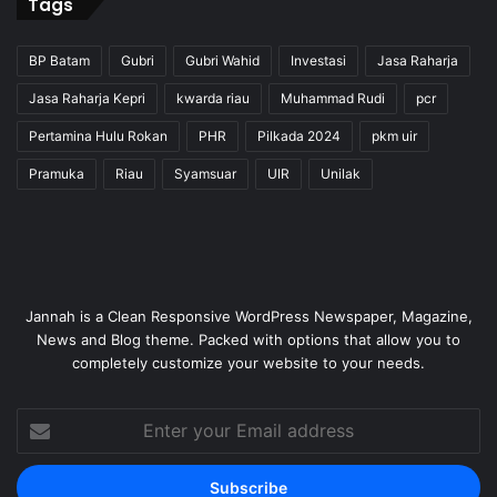
Tags
BP Batam
Gubri
Gubri Wahid
Investasi
Jasa Raharja
Jasa Raharja Kepri
kwarda riau
Muhammad Rudi
pcr
Pertamina Hulu Rokan
PHR
Pilkada 2024
pkm uir
Pramuka
Riau
Syamsuar
UIR
Unilak
Jannah is a Clean Responsive WordPress Newspaper, Magazine,
News and Blog theme. Packed with options that allow you to
completely customize your website to your needs.
Enter
your
Email
address