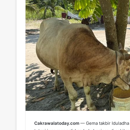
a
i
l
Cakrawalatoday.com
— Gema takbir Iduladha 