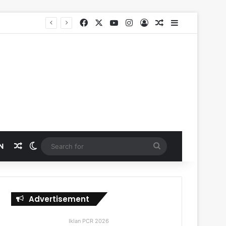
Facebook
X
YouTube
Instagram
Log In
Random Article
Sidebar
Random Article
Switch skin
Search
N
for
Advertisement
Iklan PCR 2026