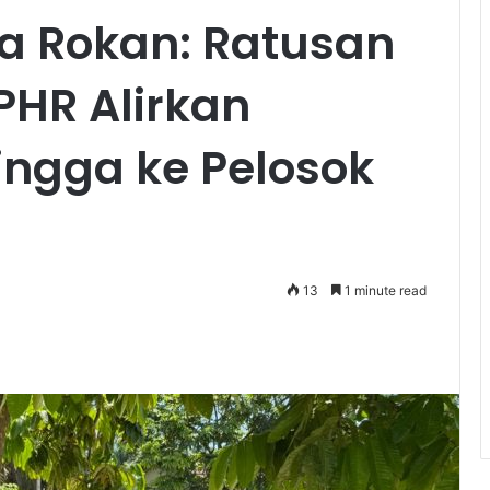
na Rokan: Ratusan
HR Alirkan
ngga ke Pelosok
13
1 minute read