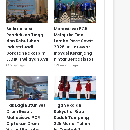
Sinkronisasi
Mahasiswa PCR
Pendidikan Tinggi
Melaju ke Final
dan Kebutuhan
Lomba Riset Sawit
Industri Jadi
2026 BPDP Lewat
Sorotan Rakorpim
Inovasi Keranjang
LLDIKTI Wilayah XVII
Pintar Berbasis IoT
5 hari ago
2 minggu ago
Tak Lagi Butuh Set
Tiga Sekolah
Drum Besar,
Rakyat di Riau
Mahasiswa PCR
Sudah Tampung
Ciptakan Drum
225 Murid, Tahun
Virtual Portabel
Ini Tambah 1