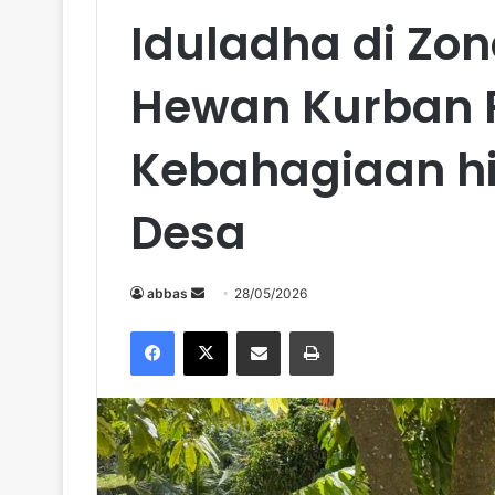
Iduladha di Zo
Hewan Kurban P
Kebahagiaan hi
Desa
abbas
S
28/05/2026
e
Facebook
X
Share via Email
Print
n
d
a
n
e
m