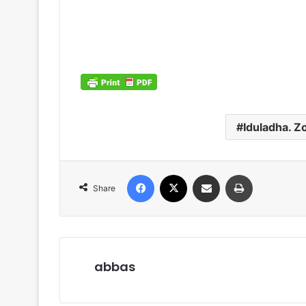
Iduladha. Z
Facebook
X
Share via Email
Print
Share
abbas