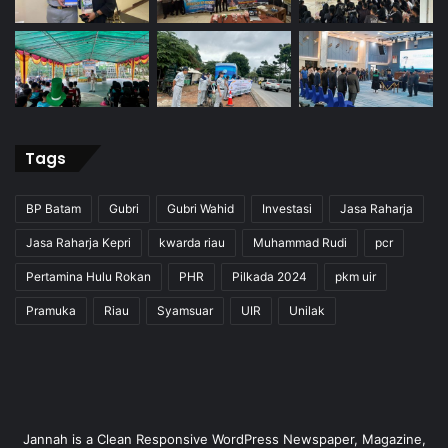
Tags
BP Batam
Gubri
Gubri Wahid
Investasi
Jasa Raharja
Jasa Raharja Kepri
kwarda riau
Muhammad Rudi
pcr
Pertamina Hulu Rokan
PHR
Pilkada 2024
pkm uir
Pramuka
Riau
Syamsuar
UIR
Unilak
Jannah is a Clean Responsive WordPress Newspaper, Magazine,