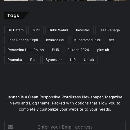
Tags
BP Batam
Gubri
Gubri Wahid
Investasi
Jasa Raharja
Jasa Raharja Kepri
kwarda riau
Muhammad Rudi
pcr
Pertamina Hulu Rokan
PHR
Pilkada 2024
pkm uir
Pramuka
Riau
Syamsuar
UIR
Unilak
Jannah is a Clean Responsive WordPress Newspaper, Magazine,
News and Blog theme. Packed with options that allow you to
completely customize your website to your needs.
Enter
your