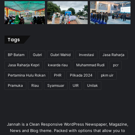
Tags
BP Batam
Gubri
Gubri Wahid
Investasi
Jasa Raharja
Jasa Raharja Kepri
kwarda riau
Muhammad Rudi
pcr
Pertamina Hulu Rokan
PHR
Pilkada 2024
pkm uir
Pramuka
Riau
Syamsuar
UIR
Unilak
Jannah is a Clean Responsive WordPress Newspaper, Magazine,
News and Blog theme. Packed with options that allow you to