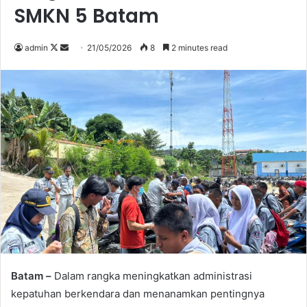
SMKN 5 Batam
Follow
Send
admin
21/05/2026
8
2 minutes read
on
an
X
email
Batam –
Dalam rangka meningkatkan administrasi
kepatuhan berkendara dan menanamkan pentingnya