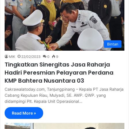
Bintan
MIK
22/02/2023
0
9
Tingkatkan Sinergitas Jasa Raharja
Hadiri Peresmian Pelayaran Perdana
KMP Bahtera Nusantara 03
Cakrawalatoday.com, Tanjungpinang – Kepala PT Jasa Raharja
Cabang Kepuluan Riau, Mulyadi, SE. AWP. QWP. yang
didampingi Plt. Kepala Unit Operasional…
Read More »