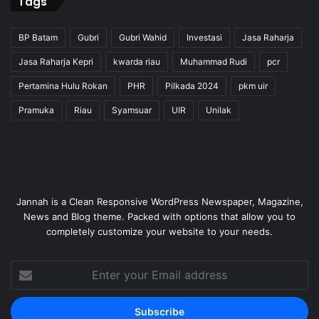
Tags
BP Batam
Gubri
Gubri Wahid
Investasi
Jasa Raharja
Jasa Raharja Kepri
kwarda riau
Muhammad Rudi
pcr
Pertamina Hulu Rokan
PHR
Pilkada 2024
pkm uir
Pramuka
Riau
Syamsuar
UIR
Unilak
Jannah is a Clean Responsive WordPress Newspaper, Magazine,
News and Blog theme. Packed with options that allow you to
completely customize your website to your needs.
Enter
your
Email
address