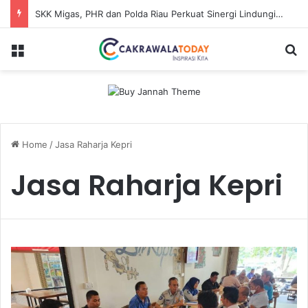
Dinilai Beratkan Media Startup, SMSI Riau Minta Permenkum Nomor 49 Tahun 2025 Dikaji Ulang
Menu
S
Home
/
Jasa Raharja Kepri
Jasa Raharja Kepri