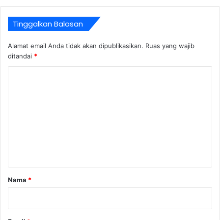
Tinggalkan Balasan
Alamat email Anda tidak akan dipublikasikan.
Ruas yang wajib
ditandai
*
K
o
m
e
n
t
a
r
Nama
*
*