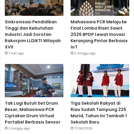
Sinkronisasi Pendidikan
Mahasiswa PCR Melaju ke
Tinggi dan Kebutuhan
Final Lomba Riset Sawit
Industri Jadi Sorotan
2026 BPDP Lewat Inovasi
Rakorpim LLDIKTI Wilayah
Keranjang Pintar Berbasis
XVII
IoT
7 hari ago
2 minggu ago
Tak Lagi Butuh Set Drum
Tiga Sekolah Rakyat di
Besar, Mahasiswa PCR
Riau Sudah Tampung 225
Ciptakan Drum Virtual
Murid, Tahun Ini Tambah 1
Portabel Berbasis Sensor
Sekolah Baru
3 minggu ago
17/06/2026