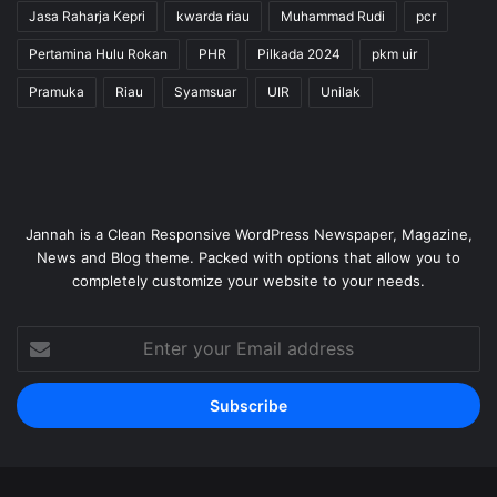
Jasa Raharja Kepri
kwarda riau
Muhammad Rudi
pcr
Pertamina Hulu Rokan
PHR
Pilkada 2024
pkm uir
Pramuka
Riau
Syamsuar
UIR
Unilak
Jannah is a Clean Responsive WordPress Newspaper, Magazine,
News and Blog theme. Packed with options that allow you to
completely customize your website to your needs.
Enter
your
Email
address