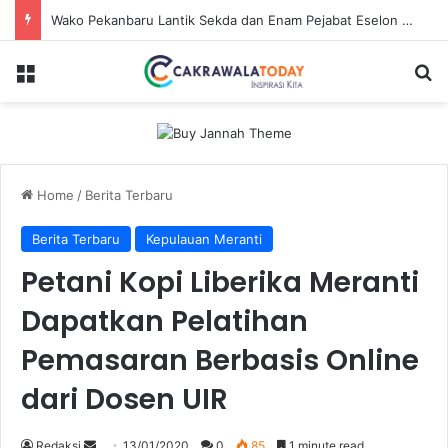
Dirut Jasa Raharja Dampingi Wamenhub Tinjau Penanganan Korban KM Mutiara Sentosa II di RS PHC Surabaya
Menu
Se
Home
/
Berita Terbaru
Berita Terbaru
Kepulauan Meranti
Petani Kopi Liberika Meranti
Dapatkan Pelatihan
Pemasaran Berbasis Online
dari Dosen UIR
Send
Redaksi
13/01/2020
0
85
1 minute read