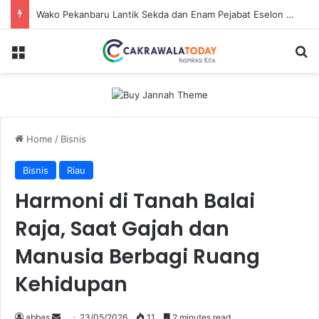
Dirut Jasa Raharja Dampingi Wamenhub Tinjau Penanganan Korban KM Mutiara Sentosa II di RS PHC Surabaya
Menu
S
Home
/
Bisnis
Bisnis
Riau
Harmoni di Tanah Balai
Raja, Saat Gajah dan
Manusia Berbagi Ruang
Kehidupan
abbas
S
23/05/2026
11
2 minutes read