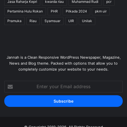
Jasa Raharja Kepri
kwarda riau
Muhammad Rudi
pcr
Pertamina Hulu Rokan
PHR
Pilkada 2024
pkm uir
Pramuka
Riau
Syamsuar
UIR
Unilak
Jannah is a Clean Responsive WordPress Newspaper, Magazine,
News and Blog theme. Packed with options that allow you to
completely customize your website to your needs.
Enter
your
Email
address