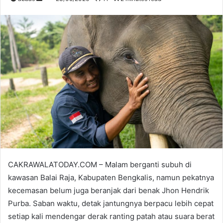
e
n
d
a
n
e
m
a
i
l
CAKRAWALATODAY.COM – Malam berganti subuh di
kawasan Balai Raja, Kabupaten Bengkalis, namun pekatnya
kecemasan belum juga beranjak dari benak Jhon Hendrik
Purba. Saban waktu, detak jantungnya berpacu lebih cepat
setiap kali mendengar derak ranting patah atau suara berat