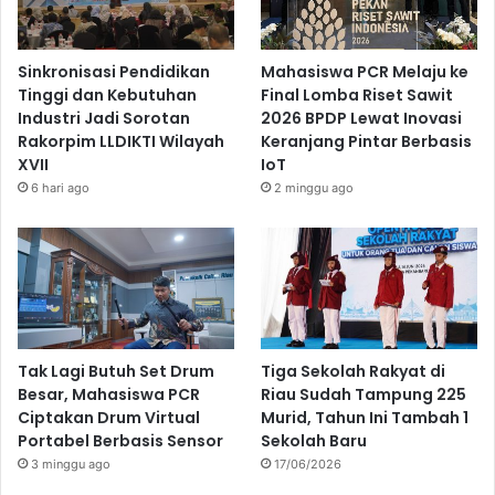
Sinkronisasi Pendidikan
Mahasiswa PCR Melaju ke
Tinggi dan Kebutuhan
Final Lomba Riset Sawit
Industri Jadi Sorotan
2026 BPDP Lewat Inovasi
Rakorpim LLDIKTI Wilayah
Keranjang Pintar Berbasis
XVII
IoT
6 hari ago
2 minggu ago
Tak Lagi Butuh Set Drum
Tiga Sekolah Rakyat di
Besar, Mahasiswa PCR
Riau Sudah Tampung 225
Ciptakan Drum Virtual
Murid, Tahun Ini Tambah 1
Portabel Berbasis Sensor
Sekolah Baru
3 minggu ago
17/06/2026