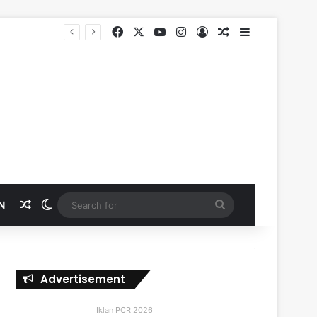
Facebook
X
YouTube
Instagram
Log In
Random Article
Sidebar
Random Article
Switch skin
Search
N
for
Advertisement
Iklan PCR 2026