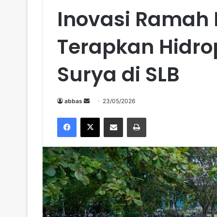
Inovasi Ramah 
Terapkan Hidro
Surya di SLB
abbas
S
23/05/2026
e
Facebook
X
Share via Email
Print
n
d
a
n
e
m
a
i