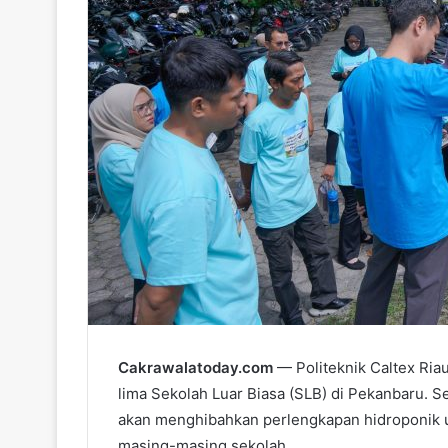
l
Cakrawalatoday.com
— Politeknik Caltex Ria
lima Sekolah Luar Biasa (SLB) di Pekanbaru. 
akan menghibahkan perlengkapan hidroponik 
masing-masing sekolah.