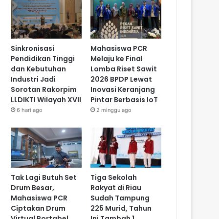
Sinkronisasi
Mahasiswa PCR
Pendidikan Tinggi
Melaju ke Final
dan Kebutuhan
Lomba Riset Sawit
Industri Jadi
2026 BPDP Lewat
Sorotan Rakorpim
Inovasi Keranjang
LLDIKTI Wilayah XVII
Pintar Berbasis IoT
6 hari ago
2 minggu ago
Tak Lagi Butuh Set
Tiga Sekolah
Drum Besar,
Rakyat di Riau
Mahasiswa PCR
Sudah Tampung
Ciptakan Drum
225 Murid, Tahun
Virtual Portabel
Ini Tambah 1