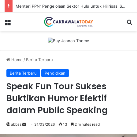
Menteri PPN: Pengelolaan Sektor Hulu untuk Hilirisasi Sawit
Menu
S
Home
/
Berita Terbaru
Berita Terbaru
Pendidikan
Speak Fun Tour Sukses
Buktikan Humor Efektif
dalam Public Speaking
abbas
S
31/03/2026
13
2 minutes read
e