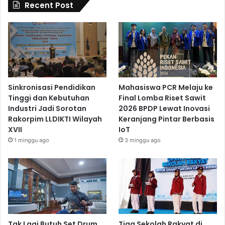
Recent Post
Sinkronisasi Pendidikan
Mahasiswa PCR Melaju ke
Tinggi dan Kebutuhan
Final Lomba Riset Sawit
Industri Jadi Sorotan
2026 BPDP Lewat Inovasi
Rakorpim LLDIKTI Wilayah
Keranjang Pintar Berbasis
XVII
IoT
1 minggu ago
3 minggu ago
Tak Lagi Butuh Set Drum
Tiga Sekolah Rakyat di