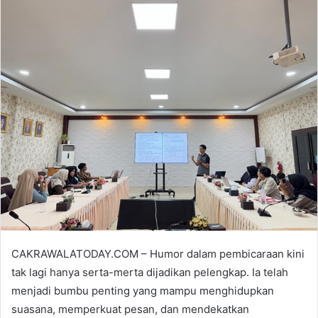
n
d
a
n
e
m
a
i
l
CAKRAWALATODAY.COM – Humor dalam pembicaraan kini
tak lagi hanya serta-merta dijadikan pelengkap. Ia telah
menjadi bumbu penting yang mampu menghidupkan
suasana, memperkuat pesan, dan mendekatkan