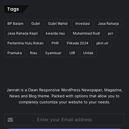
Tags
BP Batam
Gubri
Gubri Wahid
Investasi
Jasa Raharja
Jasa Raharja Kepri
kwarda riau
Muhammad Rudi
pcr
Pertamina Hulu Rokan
PHR
Pilkada 2024
pkm uir
Pramuka
Riau
Syamsuar
UIR
Unilak
Jannah is a Clean Responsive WordPress Newspaper, Magazine,
News and Blog theme. Packed with options that allow you to
completely customize your website to your needs.
Enter
your
Email