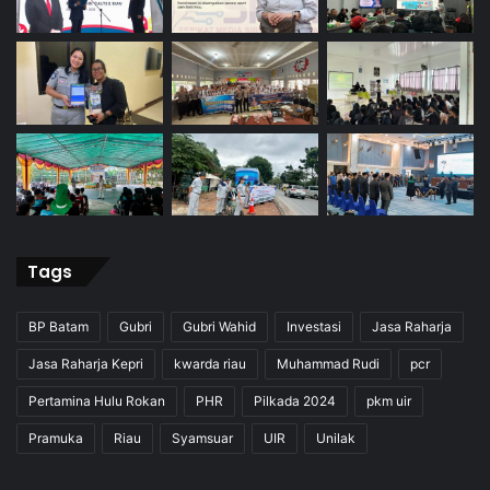
Tags
BP Batam
Gubri
Gubri Wahid
Investasi
Jasa Raharja
Jasa Raharja Kepri
kwarda riau
Muhammad Rudi
pcr
Pertamina Hulu Rokan
PHR
Pilkada 2024
pkm uir
Pramuka
Riau
Syamsuar
UIR
Unilak