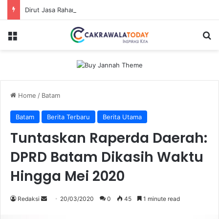
Dirut Jasa Raharja Dampingi Wamenhub Tinjau Penanganan Korban KM Mutiara Sentosa II di RS PHC Surabaya
Menu
Se
Home
/
Batam
Batam
Berita Terbaru
Berita Utama
Tuntaskan Raperda Daerah:
DPRD Batam Dikasih Waktu
Hingga Mei 2020
Send
Redaksi
20/03/2020
0
45
1 minute read
an