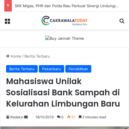
SKK Migas, PHR dan Polda Riau Perkuat Sinergi Lindungi Aset Negara demi Menjaga Ketahanan Energi Nasional
Menu
Se
Home
/
Berita Terbaru
Berita Terbaru
Pekanbaru
Pendidikan
Mahasiswa Unilak
Sosialisasi Bank Sampah di
Kelurahan Limbungan Baru
Send
Redaksi
18/10/2019
0
57
2 minutes read
an