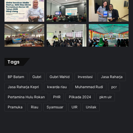
Tags
BP Batam
Gubri
Gubri Wahid
Investasi
Jasa Raharja
Jasa Raharja Kepri
kwarda riau
Muhammad Rudi
pcr
Pertamina Hulu Rokan
PHR
Pilkada 2024
pkm uir
Pramuka
Riau
Syamsuar
UIR
Unilak