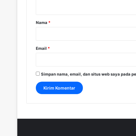
t
a
r
Nama
*
*
Email
*
Simpan nama, email, dan situs web saya pada pe