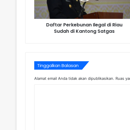
Daftar Perkebunan Ilegal di Riau
Sudah di Kantong Satgas
Tinggalkan Balasan
Alamat email Anda tidak akan dipublikasikan.
Ruas ya
K
o
m
e
n