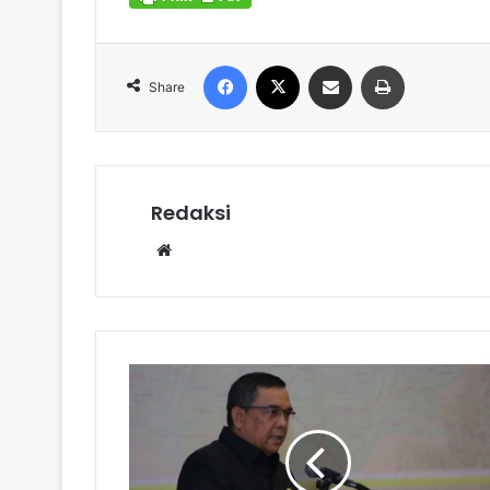
Facebook
X
Share via Email
Print
Share
Redaksi
Website