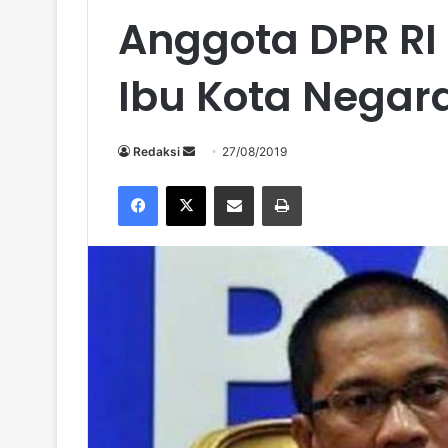
Anggota DPR RI
Ibu Kota Negar
Send
Redaksi
27/08/2019
an
Facebook
X
Share via Email
Print
email