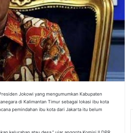
 Presiden Jokowi yang mengumumkan Kabupaten
anegara di Kalimantan Timur sebagai lokasi ibu kota
ncana pemindahan ibu kota dari Jakarta itu belum
an kelurahan atau desa,” ujar anggota Komisi II DPR