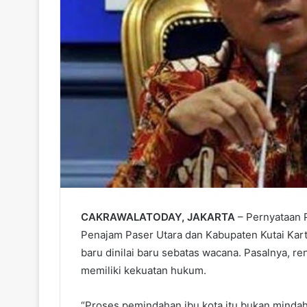
CAKRAWALATODAY, JAKARTA
– Pernyataan
Penajam Paser Utara dan Kabupaten Kutai Kart
baru dinilai baru sebatas wacana. Pasalnya, re
memiliki kekuatan hukum.
“Proses pemindahan ibu kota itu bukan mindahk