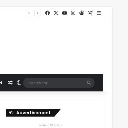
Facebook
X
YouTube
Instagram
Log In
Random Article
Sidebar
Random Article
Switch skin
Search
N
for
Advertisement
Iklan PCR 2026