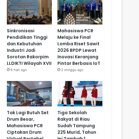
Sinkronisasi
Mahasiswa PCR
Pendidikan Tinggi
Melaju ke Final
dan Kebutuhan
Lomba Riset Sawit
Industri Jadi
2026 BPDP Lewat
Sorotan Rakorpim
Inovasi Keranjang
LLDIKTI Wilayah XVII
Pintar Berbasis IoT
6 hari ago
2 minggu ago
Tak Lagi Butuh Set
Tiga Sekolah
Drum Besar,
Rakyat di Riau
Mahasiswa PCR
Sudah Tampung
Ciptakan Drum
225 Murid, Tahun
Virtual Portabel
Ini Tambah 1