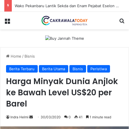
Wako Pekanbaru Lantik Sekda dan Enam Pejabat Eselon Lainnya
Menu
Se
Home
/
Bisnis
Berita Terbaru
Berita Utama
Bisnis
Peristiwa
Harga Minyak Dunia Anjlok
ke Bawah Level US$20 per
Barel
Send
Indra Helmi
30/03/2020
0
41
1 minute read
an