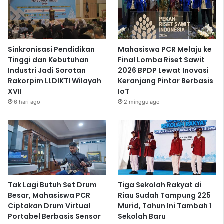
Sinkronisasi Pendidikan
Mahasiswa PCR Melaju ke
Tinggi dan Kebutuhan
Final Lomba Riset Sawit
Industri Jadi Sorotan
2026 BPDP Lewat Inovasi
Rakorpim LLDIKTI Wilayah
Keranjang Pintar Berbasis
XVII
IoT
6 hari ago
2 minggu ago
Tak Lagi Butuh Set Drum
Tiga Sekolah Rakyat di
Besar, Mahasiswa PCR
Riau Sudah Tampung 225
Ciptakan Drum Virtual
Murid, Tahun Ini Tambah 1
Portabel Berbasis Sensor
Sekolah Baru