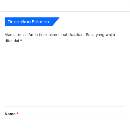
Tinggalkan Balasan
Alamat email Anda tidak akan dipublikasikan.
Ruas yang wajib
ditandai
*
K
o
m
e
n
t
a
r
Nama
*
*