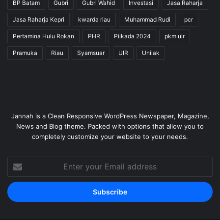
BP Batam
Gubri
Gubri Wahid
Investasi
Jasa Raharja
Jasa Raharja Kepri
kwarda riau
Muhammad Rudi
pcr
Pertamina Hulu Rokan
PHR
Pilkada 2024
pkm uir
Pramuka
Riau
Syamsuar
UIR
Unilak
Jannah is a Clean Responsive WordPress Newspaper, Magazine,
News and Blog theme. Packed with options that allow you to
completely customize your website to your needs.
Enter
your
Email
address