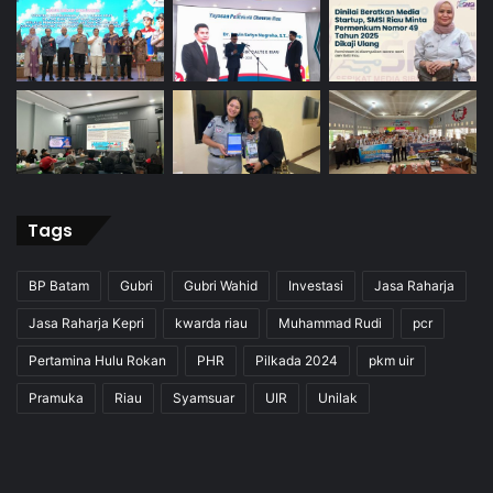
Tags
BP Batam
Gubri
Gubri Wahid
Investasi
Jasa Raharja
Jasa Raharja Kepri
kwarda riau
Muhammad Rudi
pcr
Pertamina Hulu Rokan
PHR
Pilkada 2024
pkm uir
Pramuka
Riau
Syamsuar
UIR
Unilak