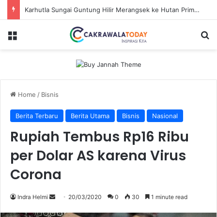
Karhutla Sungai Guntung Hilir Merangsek ke Hutan Primer, Alat Berat Tambahan Dikerahkan
Menu
Se
Home
/
Bisnis
Berita Terbaru
Berita Utama
Bisnis
Nasional
Rupiah Tembus Rp16 Ribu
per Dolar AS karena Virus
Corona
Send
Indra Helmi
20/03/2020
0
30
1 minute read
an