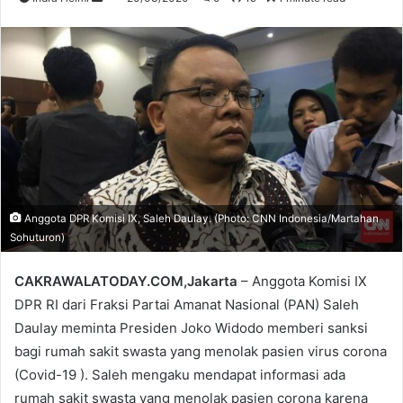
an
email
Anggota DPR Komisi IX, Saleh Daulay. (Photo: CNN Indonesia/Martahan
Sohuturon)
CAKRAWALATODAY.COM,Jakarta
– Anggota Komisi IX
DPR RI dari Fraksi Partai Amanat Nasional (PAN) Saleh
Daulay meminta Presiden Joko Widodo memberi sanksi
bagi rumah sakit swasta yang menolak pasien virus corona
(Covid-19 ). Saleh mengaku mendapat informasi ada
rumah sakit swasta yang menolak pasien corona karena