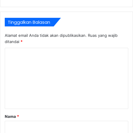
Tinggalkan Balasan
Alamat email Anda tidak akan dipublikasikan.
Ruas yang wajib
ditandai
*
K
o
m
e
n
t
a
r
Nama
*
*