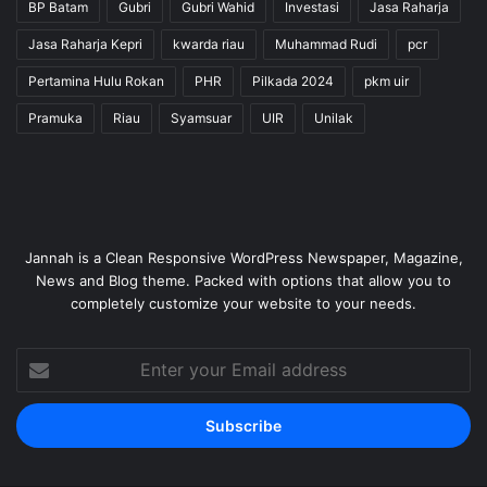
BP Batam
Gubri
Gubri Wahid
Investasi
Jasa Raharja
Jasa Raharja Kepri
kwarda riau
Muhammad Rudi
pcr
Pertamina Hulu Rokan
PHR
Pilkada 2024
pkm uir
Pramuka
Riau
Syamsuar
UIR
Unilak
Jannah is a Clean Responsive WordPress Newspaper, Magazine,
News and Blog theme. Packed with options that allow you to
completely customize your website to your needs.
Enter
your
Email
address