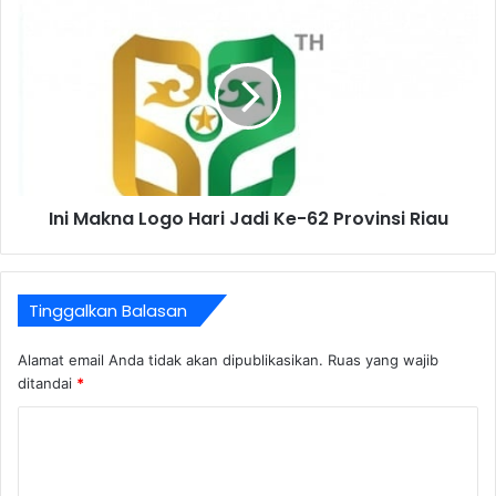
Ini Makna Logo Hari Jadi Ke-62 Provinsi Riau
Tinggalkan Balasan
Alamat email Anda tidak akan dipublikasikan.
Ruas yang wajib
ditandai
*
K
o
m