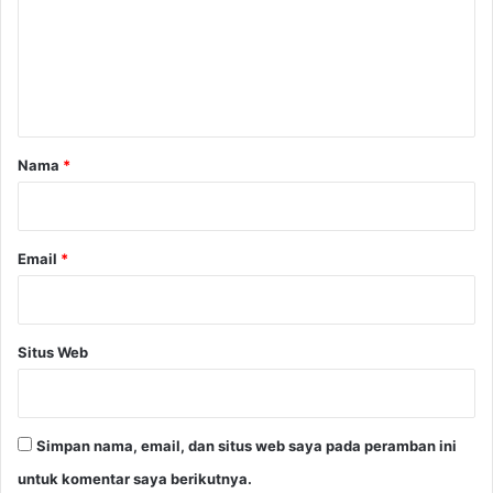
e
n
t
a
r
Nama
*
*
Email
*
Situs Web
Simpan nama, email, dan situs web saya pada peramban ini
untuk komentar saya berikutnya.