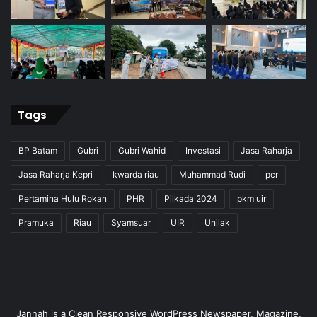
Tags
BP Batam
Gubri
Gubri Wahid
Investasi
Jasa Raharja
Jasa Raharja Kepri
kwarda riau
Muhammad Rudi
pcr
Pertamina Hulu Rokan
PHR
Pilkada 2024
pkm uir
Pramuka
Riau
Syamsuar
UIR
Unilak
Jannah is a Clean Responsive WordPress Newspaper, Magazine,