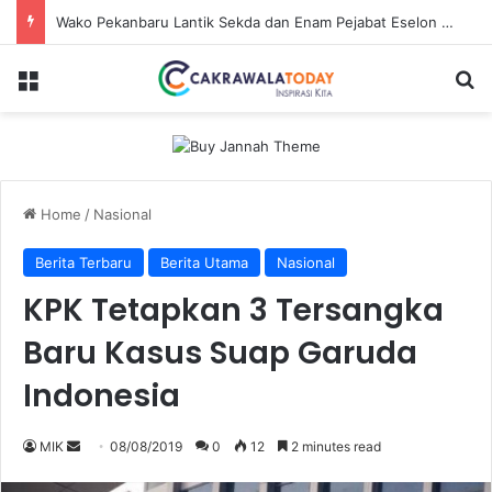
Wako Pekanbaru Lantik Sekda dan Enam Pejabat Eselon Lainnya
Menu
Se
Home
/
Nasional
Berita Terbaru
Berita Utama
Nasional
KPK Tetapkan 3 Tersangka
Baru Kasus Suap Garuda
Indonesia
Send
MIK
08/08/2019
0
12
2 minutes read
an