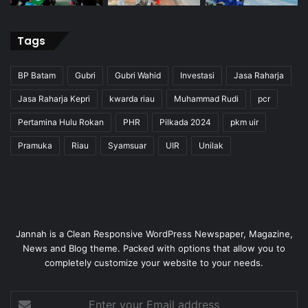
Tags
BP Batam
Gubri
Gubri Wahid
Investasi
Jasa Raharja
Jasa Raharja Kepri
kwarda riau
Muhammad Rudi
pcr
Pertamina Hulu Rokan
PHR
Pilkada 2024
pkm uir
Pramuka
Riau
Syamsuar
UIR
Unilak
Jannah is a Clean Responsive WordPress Newspaper, Magazine,
News and Blog theme. Packed with options that allow you to
completely customize your website to your needs.
Enter