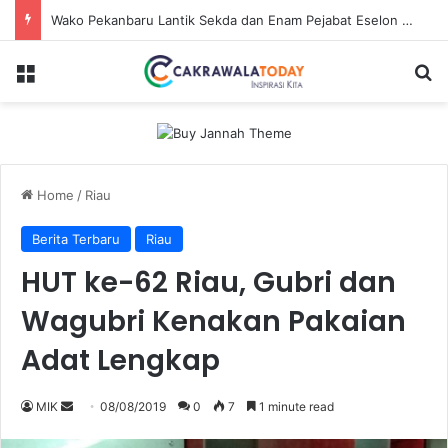
Dirut Jasa Raharja Dampingi Wamenhub Tinjau Penanganan Korban KM Mutiara Sentosa II di RS PHC Surabaya
Menu
Se
Home
/
Riau
Berita Terbaru
Riau
HUT ke-62 Riau, Gubri dan
Wagubri Kenakan Pakaian
Adat Lengkap
Send
MIK
08/08/2019
0
7
1 minute read
an