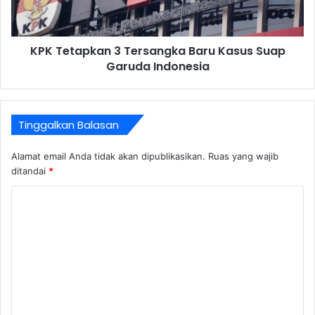
KPK Tetapkan 3 Tersangka Baru Kasus Suap
Garuda Indonesia
Tinggalkan Balasan
Alamat email Anda tidak akan dipublikasikan.
Ruas yang wajib
ditandai
*
K
o
m
e
n
t