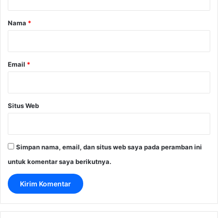
a
r
Nama
*
*
Email
*
Situs Web
Simpan nama, email, dan situs web saya pada peramban ini
untuk komentar saya berikutnya.