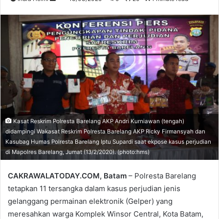
an
email
Kasat Reskrim Polresta Barelang AKP Andri Kurniawan (tengah)
didampingi Wakasat Reskrim Polresta Barelang AKP Ricky Firmansyah dan
Kasubag Humas Polresta Barelang Iptu Supardi saat ekpose kasus perjudian
di Mapolres Barelang, Jumat (13/2/2020). (photo:hms)
CAKRAWALATODAY.COM, Batam
– Polresta Barelang
tetapkan 11 tersangka dalam kasus perjudian jenis
gelanggang permainan elektronik (Gelper) yang
meresahkan warga Komplek Winsor Central, Kota Batam,