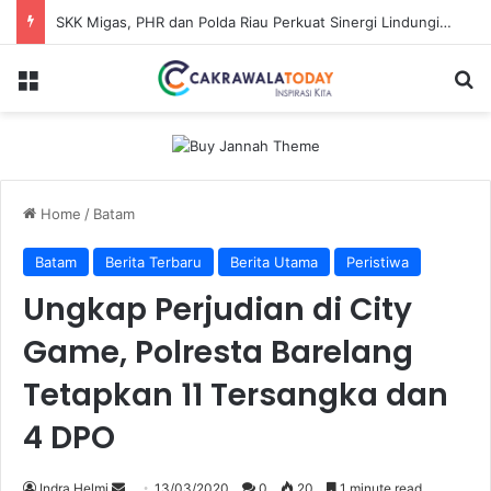
SKK Migas, PHR dan Polda Riau Perkuat Sinergi Lindungi Aset Negara demi Menjaga Ketahanan Energi Nasional
Menu
Se
Home
/
Batam
Batam
Berita Terbaru
Berita Utama
Peristiwa
Ungkap Perjudian di City
Game, Polresta Barelang
Tetapkan 11 Tersangka dan
4 DPO
Send
Indra Helmi
13/03/2020
0
20
1 minute read