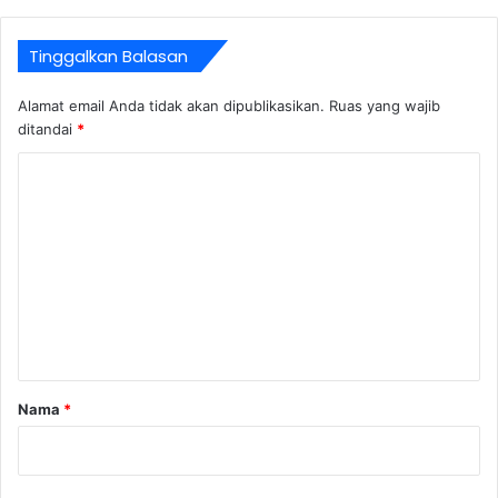
Tinggalkan Balasan
Alamat email Anda tidak akan dipublikasikan.
Ruas yang wajib
ditandai
*
K
o
m
e
n
t
a
r
Nama
*
*