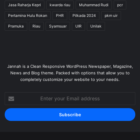
Jasa Raharja Kepri
kwarda riau
Muhammad Rudi
pcr
Pertamina Hulu Rokan
PHR
Pilkada 2024
pkm uir
Pramuka
Riau
Syamsuar
UIR
Unilak
Jannah is a Clean Responsive WordPress Newspaper, Magazine,
News and Blog theme. Packed with options that allow you to
completely customize your website to your needs.
Enter
your
Email
address