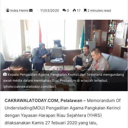
Send
Indra Helmi
11/03/2020
0
17
2 minutes read
an
email
Kepala Pengadilan Agama Pangkalan Kerinci dan Sekretaris mengundang
awak media dalam membahas Soal Posbakum di wilayah tersebut.
(photo:cakrawalatoday.com/dav).
CAKRAWALATODAY.COM, Pelalawan –
Memorandum Of
Understading(MOU) Pengadilan Agama Pangkalan Kerinci
dengan Yayasan Harapan Riau Sejahtera (YHRS)
dilaksanakan Kamis 27 febuari 2020 yang lalu,