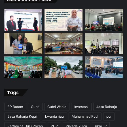
Tags
BP Batam
Gubri
Gubri Wahid
Investasi
Jasa Raharja
Jasa Raharja Kepri
kwarda riau
Muhammad Rudi
pcr
Pertamina Hulu Rokan
PHR
Pilkada 2024
pkm uir