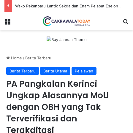
Dirut Jasa Raharja Dampingi Wamenhub Tinjau Penanganan Korban KM Mutiara Sentosa II di RS PHC Surabaya
Menu
Se
Home
/
Berita Terbaru
Berita Terbaru
Berita Utama
Pelalawan
PA Pangkalan Kerinci
Ungkap Alasannya MoU
dengan OBH yang Tak
Terverifikasi dan
Terakditasi