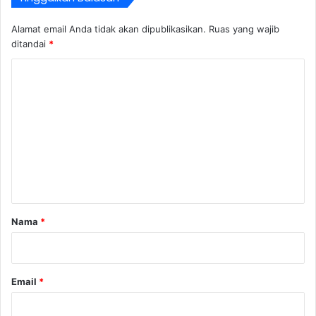
Alamat email Anda tidak akan dipublikasikan.
Ruas yang wajib
ditandai
*
K
o
m
e
n
t
a
r
Nama
*
*
Email
*