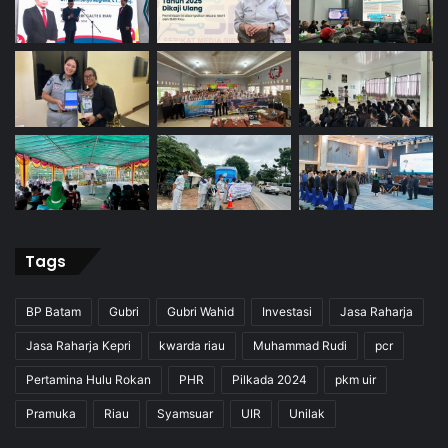
Tags
BP Batam
Gubri
Gubri Wahid
Investasi
Jasa Raharja
Jasa Raharja Kepri
kwarda riau
Muhammad Rudi
pcr
Pertamina Hulu Rokan
PHR
Pilkada 2024
pkm uir
Pramuka
Riau
Syamsuar
UIR
Unilak