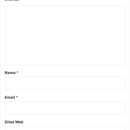
K
o
m
e
n
t
a
r
Nama
*
*
Email
*
Situs Web