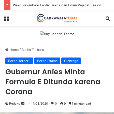
Wako Pekanbaru Lantik Sekda dan Enam Pejabat Eselon Lainnya
Menu
Se
Home
/
Berita Terbaru
Berita Terbaru
Berita Utama
Olahraga
Gubernur Anies Minta
Formula E Ditunda karena
Corona
Send
Redaksi
11/03/2020
0
9
1 minute read
an