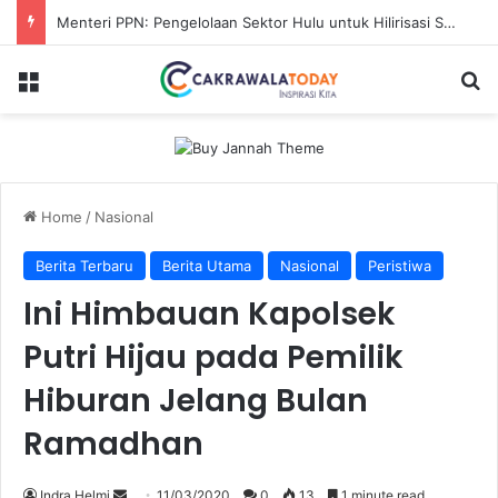
Karhutla Sungai Guntung Hilir Merangsek ke Hutan Primer, Alat Berat Tambahan Dikerahkan
Menu
Se
Home
/
Nasional
Berita Terbaru
Berita Utama
Nasional
Peristiwa
Ini Himbauan Kapolsek
Putri Hijau pada Pemilik
Hiburan Jelang Bulan
Ramadhan
Send
Indra Helmi
11/03/2020
0
13
1 minute read