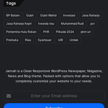
Tags
BP Batam
Gubri
Gubri Wahid
Investasi
Jasa Raharja
Jasa Raharja Kepri
kwarda riau
Muhammad Rudi
pcr
Pertamina Hulu Rokan
PHR
Pilkada 2024
pkm uir
Pramuka
Riau
Syamsuar
UIR
Unilak
Jannah is a Clean Responsive WordPress Newspaper, Magazine,
News and Blog theme. Packed with options that allow you to
completely customize your website to your needs.
Enter
your
Email