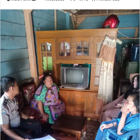
an
email