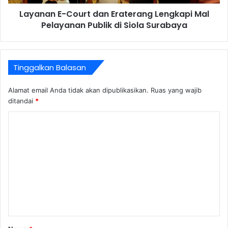
Layanan E-Court dan Eraterang Lengkapi Mal
Pelayanan Publik di Siola Surabaya
Tinggalkan Balasan
Alamat email Anda tidak akan dipublikasikan.
Ruas yang wajib
ditandai
*
K
o
m
e
n
t
a
r