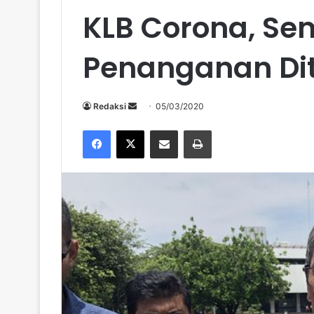
KLB Corona, S
Penanganan Di
Send
Redaksi
05/03/2020
an
Facebook
X
Share via Email
Print
email