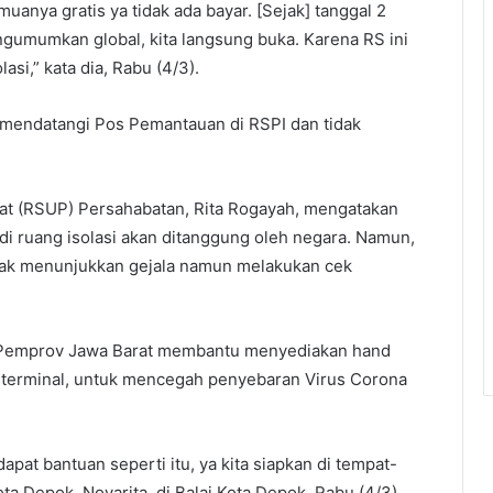
uanya gratis ya tidak ada bayar. [Sejak] tanggal 2
ngumumkan global, kita langsung buka. Karena RS ini
asi,” kata dia, Rabu (4/3).
g mendatangi Pos Pemantauan di RSPI dan tidak
at (RSUP) Persahabatan, Rita Rogayah, mengatakan
di ruang isolasi akan ditanggung oleh negara. Namun,
tidak menunjukkan gejala namun melakukan cek
 Pemprov Jawa Barat membantu menyediakan hand
 dan terminal, untuk mencegah penyebaran Virus Corona
dapat bantuan seperti itu, ya kita siapkan di tempat-
a Depok, Novarita, di Balai Kota Depok, Rabu (4/3).