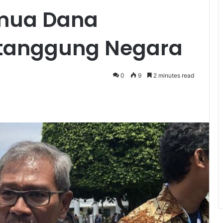
emua Dana
tanggung Negara
0
9
2 minutes read