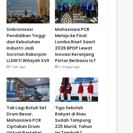
Sinkronisasi
Mahasiswa PCR
Pendidikan Tinggi
Melaju ke Final
dan Kebutuhan
Lomba Riset Sawit
Industri Jadi
2026 BPDP Lewat
Sorotan Rakorpim
Inovasi Keranjang
LLDIKTI Wilayah XVII
Pintar Berbasis IoT
7 hari ago
2 minggu ago
Tak Lagi Butuh Set
Tiga Sekolah
Drum Besar,
Rakyat di Riau
Mahasiswa PCR
Sudah Tampung
Ciptakan Drum
225 Murid, Tahun
Virtual Portabel
Ini Tambah 1