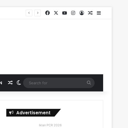
Facebook
X
YouTube
Instagram
Log In
Random Article
Sidebar
Random Article
Switch skin
Search
N
for
Advertisement
Iklan PCR 2026