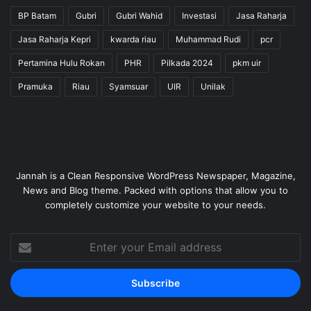
BP Batam
Gubri
Gubri Wahid
Investasi
Jasa Raharja
Jasa Raharja Kepri
kwarda riau
Muhammad Rudi
pcr
Pertamina Hulu Rokan
PHR
Pilkada 2024
pkm uir
Pramuka
Riau
Syamsuar
UIR
Unilak
Jannah is a Clean Responsive WordPress Newspaper, Magazine,
News and Blog theme. Packed with options that allow you to
completely customize your website to your needs.
Enter
your
Email
address