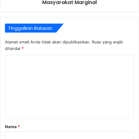
Masyarakat Marginal
Tinggalkan Balasan
Alamat email Anda tidak akan dipublikasikan.
Ruas yang wajib
ditandai
*
K
o
m
e
n
t
a
r
Nama
*
*