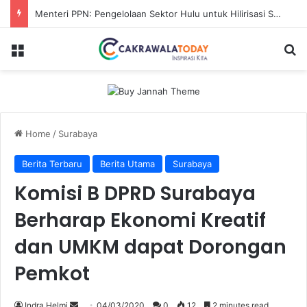
Menteri PPN: Pengelolaan Sektor Hulu untuk Hilirisasi Sawit
Menu
Se
Home
/
Surabaya
Berita Terbaru
Berita Utama
Surabaya
Komisi B DPRD Surabaya
Berharap Ekonomi Kreatif
dan UMKM dapat Dorongan
Pemkot
Send
Indra Helmi
04/03/2020
0
12
2 minutes read