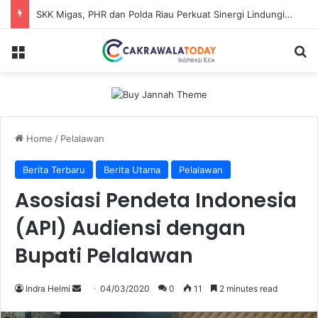
SKK Migas, PHR dan Polda Riau Perkuat Sinergi Lindungi Aset Negara demi Menjaga Ketahanan Energi Nasional
Menu
Se
Home
/
Pelalawan
Berita Terbaru
Berita Utama
Pelalawan
Asosiasi Pendeta Indonesia
(API) Audiensi dengan
Bupati Pelalawan
Send
Indra Helmi
04/03/2020
0
11
2 minutes read
an