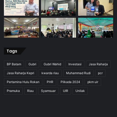
Tags
BP Batam
Gubri
Gubri Wahid
Investasi
Jasa Raharja
Jasa Raharja Kepri
kwarda riau
Muhammad Rudi
pcr
Pertamina Hulu Rokan
PHR
Pilkada 2024
pkm uir
Pramuka
Riau
Syamsuar
UIR
Unilak