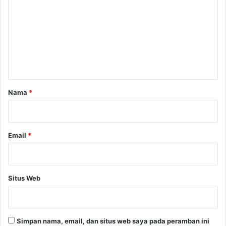
m
e
n
t
a
r
Nama
*
*
Email
*
Situs Web
Simpan nama, email, dan situs web saya pada peramban ini