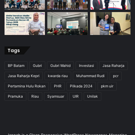
Tags
BP Batam
Gubri
Gubri Wahid
Investasi
Jasa Raharja
Jasa Raharja Kepri
kwarda riau
Muhammad Rudi
pcr
Pertamina Hulu Rokan
PHR
Pilkada 2024
pkm uir
Pramuka
Riau
Syamsuar
UIR
Unilak
Jannah is a Clean Responsive WordPress Newspaper, Magazine,