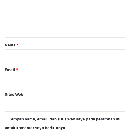
e
n
t
a
r
Nama
*
*
Email
*
Situs Web
Simpan nama, email, dan situs web saya pada peramban ini
untuk komentar saya berikutnya.