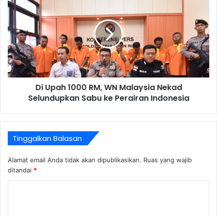
Di Upah 1000 RM, WN Malaysia Nekad
Selundupkan Sabu ke Perairan Indonesia
Tinggalkan Balasan
Alamat email Anda tidak akan dipublikasikan.
Ruas yang wajib
ditandai
*
K
o
m