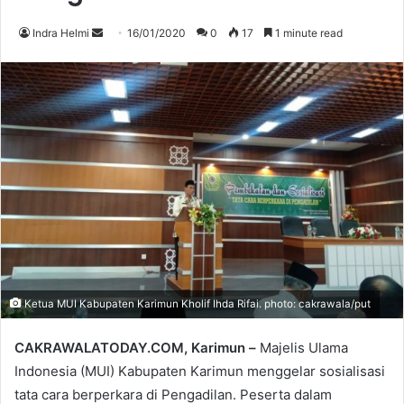
Send
Indra Helmi
16/01/2020
0
17
1 minute read
an
email
Ketua MUI Kabupaten Karimun Kholif Ihda Rifai. photo: cakrawala/put
CAKRAWALATODAY.COM, Karimun –
Majelis Ulama
Indonesia (MUI) Kabupaten Karimun menggelar sosialisasi
tata cara berperkara di Pengadilan. Peserta dalam