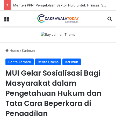
Menteri PPN: Pengelolaan Sektor Hulu untuk Hilirisasi Sawit
Menu
Se
Home
/
Karimun
Berita Terbaru
Berita Utama
Karimun
MUI Gelar Sosialisasi Bagi
Masyarakat dalam
Pengetahuan Hukum dan
Tata Cara Beperkara di
Pengadilan