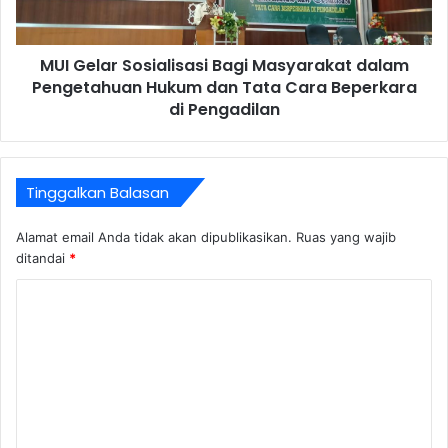
MUI Gelar Sosialisasi Bagi Masyarakat dalam
Pengetahuan Hukum dan Tata Cara Beperkara
di Pengadilan
Tinggalkan Balasan
Alamat email Anda tidak akan dipublikasikan.
Ruas yang wajib
ditandai
*
K
o
m
e
n
t