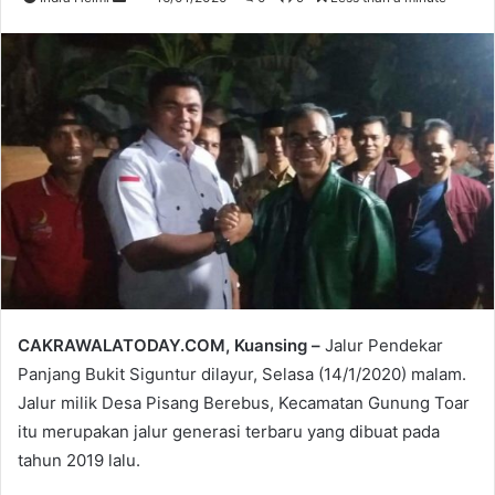
an
email
CAKRAWALATODAY.COM, Kuansing –
Jalur Pendekar
Panjang Bukit Siguntur dilayur, Selasa (14/1/2020) malam.
Jalur milik Desa Pisang Berebus, Kecamatan Gunung Toar
itu merupakan jalur generasi terbaru yang dibuat pada
tahun 2019 lalu.