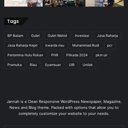
Tags
BP Batam
Gubri
Gubri Wahid
Investasi
Jasa Raharja
Jasa Raharja Kepri
kwarda riau
Muhammad Rudi
pcr
Pertamina Hulu Rokan
PHR
Pilkada 2024
pkm uir
Pramuka
Riau
Syamsuar
UIR
Unilak
Jannah is a Clean Responsive WordPress Newspaper, Magazine,
News and Blog theme. Packed with options that allow you to
completely customize your website to your needs.
Enter