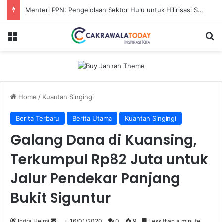
Menteri PPN: Pengelolaan Sektor Hulu untuk Hilirisasi Sawit
Menu
Se
Home
/
Kuantan Singingi
Berita Terbaru
Berita Utama
Kuantan Singingi
Galang Dana di Kuansing,
Terkumpul Rp82 Juta untuk
Jalur Pendekar Panjang
Bukit Siguntur
Send
Indra Helmi
16/01/2020
0
9
Less than a minute