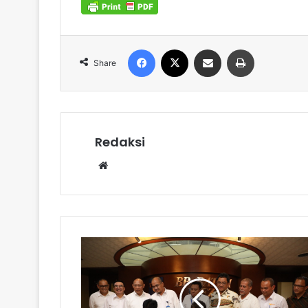
Facebook
X
Share via Email
Print
Share
Redaksi
Website