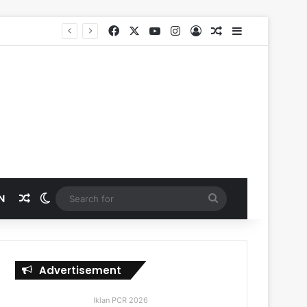
Facebook
X
YouTube
Instagram
Log In
Random Article
Sidebar
SKK Migas, PHR dan Polda Riau Perkuat Sinergi Lindungi Aset Negara demi Menjaga Ketahanan Energi Nasional
Random Article
Switch skin
Search
N
for
Advertisement
Iklan PCR 2026