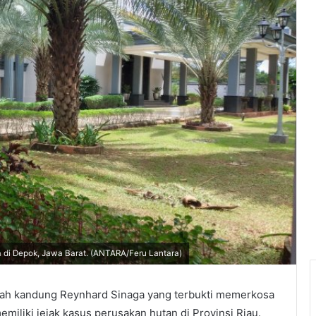
di Depok, Jawa Barat. (ANTARA/Feru Lantara)
yah kandung Reynhard Sinaga yang terbukti memerkosa
emiliki jejak kasus perusakan hutan di Provinsi Riau.