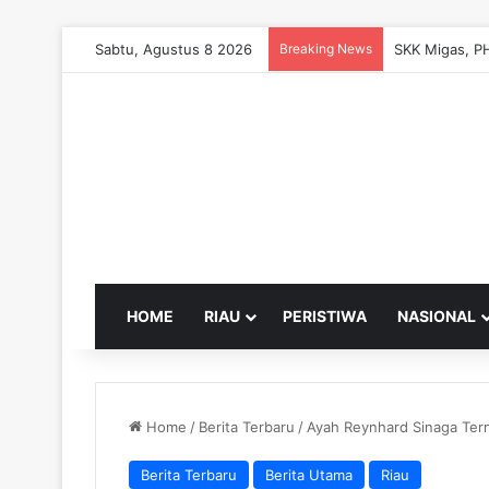
Sabtu, Agustus 8 2026
Breaking News
HOME
RIAU
PERISTIWA
NASIONAL
Home
/
Berita Terbaru
/
Ayah Reynhard Sinaga Tern
Berita Terbaru
Berita Utama
Riau