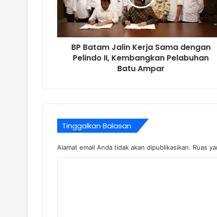
BP Batam Jalin Kerja Sama dengan
Pelindo II, Kembangkan Pelabuhan
Batu Ampar
Tinggalkan Balasan
Alamat email Anda tidak akan dipublikasikan.
Ruas ya
K
o
m
e