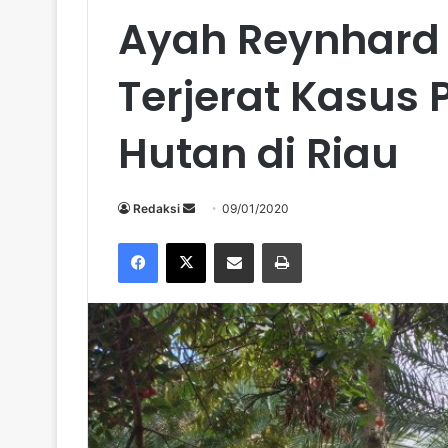
Ayah Reynhard 
Terjerat Kasus
Hutan di Riau
Send
Redaksi
09/01/2020
an
Facebook
X
Share via Email
Print
email