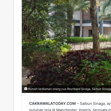
Rumah kediaman orang yua Reynhard Sinaga, Saibun Sinaga 
CAKRAWALATODAY.COM
– Saibun Sinaga, a
puluhan pria di Manchester, Inggris, ternyata m