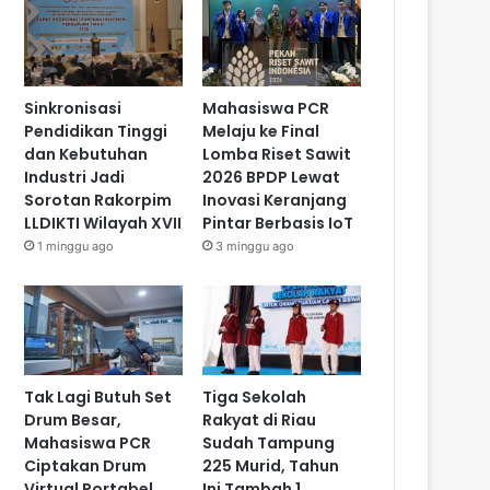
Sinkronisasi
Mahasiswa PCR
Pendidikan Tinggi
Melaju ke Final
dan Kebutuhan
Lomba Riset Sawit
Industri Jadi
2026 BPDP Lewat
Sorotan Rakorpim
Inovasi Keranjang
LLDIKTI Wilayah XVII
Pintar Berbasis IoT
1 minggu ago
3 minggu ago
Tak Lagi Butuh Set
Tiga Sekolah
Drum Besar,
Rakyat di Riau
Mahasiswa PCR
Sudah Tampung
Ciptakan Drum
225 Murid, Tahun
Virtual Portabel
Ini Tambah 1