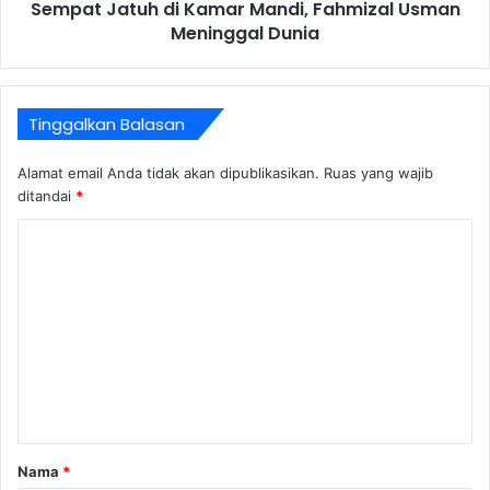
Sempat Jatuh di Kamar Mandi, Fahmizal Usman
Meninggal Dunia
Tinggalkan Balasan
Alamat email Anda tidak akan dipublikasikan.
Ruas yang wajib
ditandai
*
K
o
m
e
n
t
a
r
Nama
*