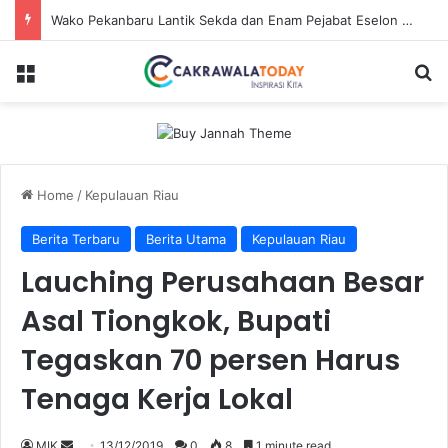
Wako Pekanbaru Lantik Sekda dan Enam Pejabat Eselon Lainnya
Menu
Se
Home
/
Kepulauan Riau
Berita Terbaru
Berita Utama
Kepulauan Riau
Lauching Perusahaan Besar
Asal Tiongkok, Bupati
Tegaskan 70 persen Harus
Tenaga Kerja Lokal
Send
MIK
13/12/2019
0
8
1 minute read