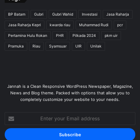
BP Batam
Gubri
Gubri Wahid
Investasi
Jasa Raharja
Jasa Raharja Kepri
kwarda riau
Muhammad Rudi
pcr
Pertamina Hulu Rokan
PHR
Pilkada 2024
pkm uir
Pramuka
Riau
Syamsuar
UIR
Unilak
Jannah is a Clean Responsive WordPress Newspaper, Magazine,
News and Blog theme. Packed with options that allow you to
completely customize your website to your needs.
Enter
your
Email
address