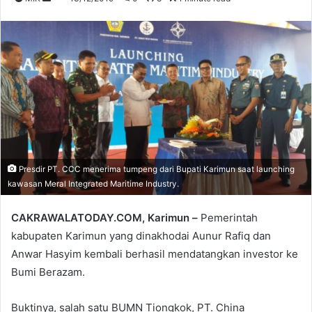
an
email
Presdir PT. CCC menerima tumpeng dari Bupati Karimun saat launching
kawasan Meral Integrated Maritime Industry.
CAKRAWALATODAY.COM, Karimun –
Pemerintah
kabupaten Karimun yang dinakhodai Aunur Rafiq dan
Anwar Hasyim kembali berhasil mendatangkan investor ke
Bumi Berazam.
Buktinya, salah satu BUMN Tiongkok, PT. China