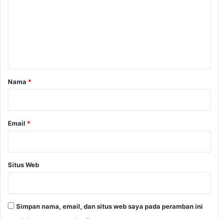
m
e
n
t
a
r
Nama
*
*
Email
*
Situs Web
Simpan nama, email, dan situs web saya pada peramban ini