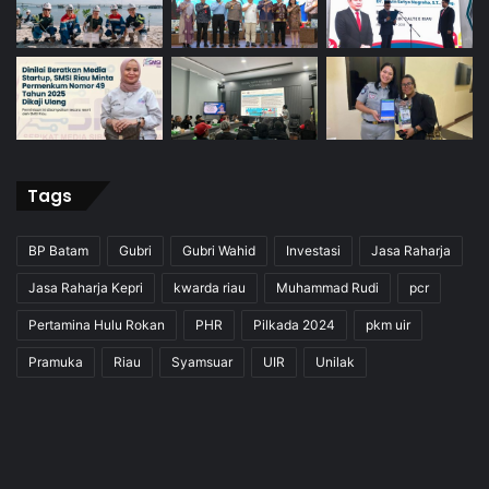
Tags
BP Batam
Gubri
Gubri Wahid
Investasi
Jasa Raharja
Jasa Raharja Kepri
kwarda riau
Muhammad Rudi
pcr
Pertamina Hulu Rokan
PHR
Pilkada 2024
pkm uir
Pramuka
Riau
Syamsuar
UIR
Unilak