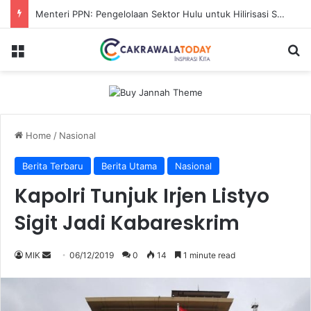
Menteri PPN: Pengelolaan Sektor Hulu untuk Hilirisasi Sawit
Menu
Se
Home
/
Nasional
Berita Terbaru
Berita Utama
Nasional
Kapolri Tunjuk Irjen Listyo
Sigit Jadi Kabareskrim
Send
MIK
06/12/2019
0
14
1 minute read
an
email