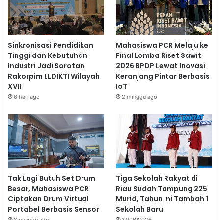
Sinkronisasi Pendidikan
Mahasiswa PCR Melaju ke
Tinggi dan Kebutuhan
Final Lomba Riset Sawit
Industri Jadi Sorotan
2026 BPDP Lewat Inovasi
Rakorpim LLDIKTI Wilayah
Keranjang Pintar Berbasis
XVII
IoT
6 hari ago
2 minggu ago
Tak Lagi Butuh Set Drum
Tiga Sekolah Rakyat di
Besar, Mahasiswa PCR
Riau Sudah Tampung 225
Ciptakan Drum Virtual
Murid, Tahun Ini Tambah 1
Portabel Berbasis Sensor
Sekolah Baru
3 minggu ago
17/06/2026