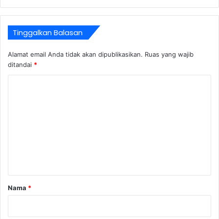
Tinggalkan Balasan
Alamat email Anda tidak akan dipublikasikan.
Ruas yang wajib
ditandai
*
K
o
m
e
n
t
a
r
Nama
*
*