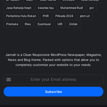
Jasa Raharja Kepri
kwarda riau
Muhammad Rudi
pcr
Pertamina Hulu Rokan
PHR
Pilkada 2024
pkm uir
Pramuka
Riau
Syamsuar
UIR
Unilak
Jannah is a Clean Responsive WordPress Newspaper, Magazine,
News and Blog theme. Packed with options that allow you to
completely customize your website to your needs.
Enter
your
Email
address