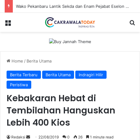
Dirut Jasa Raharja Dampingi Wamenhub Tinjau Penanganan Korban KM Mutiara Sentosa II di RS PHC Surabaya
Menu
Se
Home
/
Berita Utama
Berita Terbaru
Berita Utama
Indragiri Hilir
Peristiwa
Kebakaran Hebat di
Tembilahan Hanguskan
Lebih 400 Kios
Send
Redaksi
22/08/2019
0
26
1 minute read