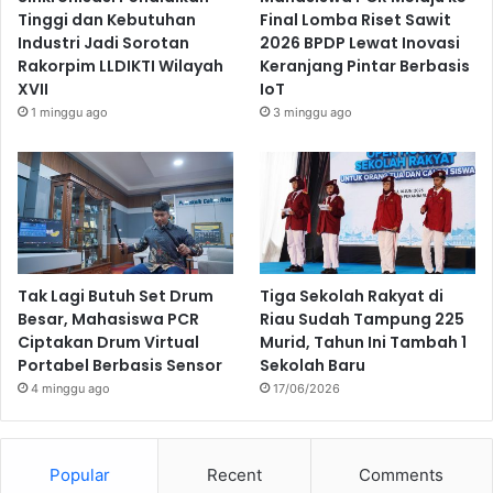
Tinggi dan Kebutuhan
Final Lomba Riset Sawit
Industri Jadi Sorotan
2026 BPDP Lewat Inovasi
Rakorpim LLDIKTI Wilayah
Keranjang Pintar Berbasis
XVII
IoT
1 minggu ago
3 minggu ago
Tak Lagi Butuh Set Drum
Tiga Sekolah Rakyat di
Besar, Mahasiswa PCR
Riau Sudah Tampung 225
Ciptakan Drum Virtual
Murid, Tahun Ini Tambah 1
Portabel Berbasis Sensor
Sekolah Baru
4 minggu ago
17/06/2026
Popular
Recent
Comments