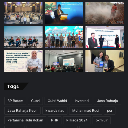
Tags
BP Batam
Gubri
Gubri Wahid
Investasi
Jasa Raharja
Jasa Raharja Kepri
kwarda riau
Muhammad Rudi
pcr
Pertamina Hulu Rokan
PHR
Pilkada 2024
pkm uir