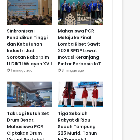
Sinkronisasi
Mahasiswa PCR
Pendidikan Tinggi
Melaju ke Final
dan Kebutuhan
Lomba Riset Sawit
Industri Jadi
2026 BPDP Lewat
Sorotan Rakorpim
Inovasi Keranjang
LLDIKTI Wilayah XVII
Pintar Berbasis IoT
1 minggu ago
3 minggu ago
Tak Lagi Butuh Set
Tiga Sekolah
Drum Besar,
Rakyat di Riau
Mahasiswa PCR
Sudah Tampung
Ciptakan Drum
225 Murid, Tahun
Virtual Portabel
Ini Tambah 1