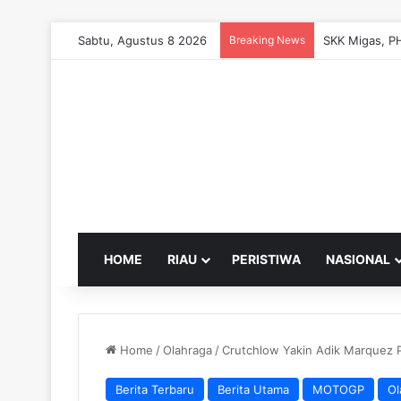
Sabtu, Agustus 8 2026
Breaking News
HOME
RIAU
PERISTIWA
NASIONAL
Home
/
Olahraga
/
Crutchlow Yakin Adik Marquez 
Berita Terbaru
Berita Utama
MOTOGP
Ol