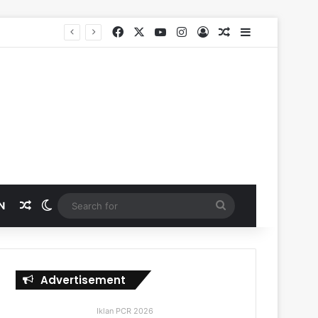
Facebook
X
YouTube
Instagram
Log In
Random Article
Sidebar
SKK Migas, PHR dan Polda Riau Perkuat Sinergi Lindungi Aset Negara demi Menjaga Ketahanan Energi Nasional
Random Article
Switch skin
Search
N
for
Advertisement
Iklan PCR 2026