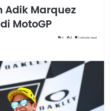
n Adik Marquez
 di MotoGP
0
8
1 minute read