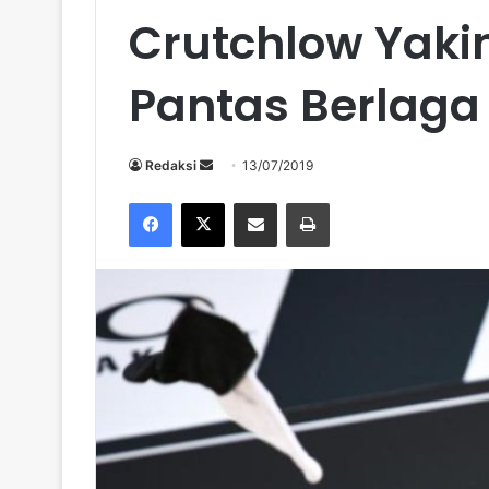
Crutchlow Yaki
Pantas Berlaga
Send
Redaksi
13/07/2019
an
Facebook
X
Share via Email
Print
email