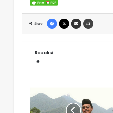
Facebook
X
Share via Email
Print
Share
Redaksi
Website