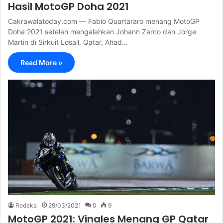
Hasil MotoGP Doha 2021
Cakrawalatoday.com — Fabio Quartararo menang MotoGP
Doha 2021 setelah mengalahkan Johann Zarco dan Jorge
Martin di Sirkuit Losail, Qatar, Ahad…
Read More »
Redaksi
29/03/2021
0
9
MotoGP 2021: Vinales Menang GP Qatar