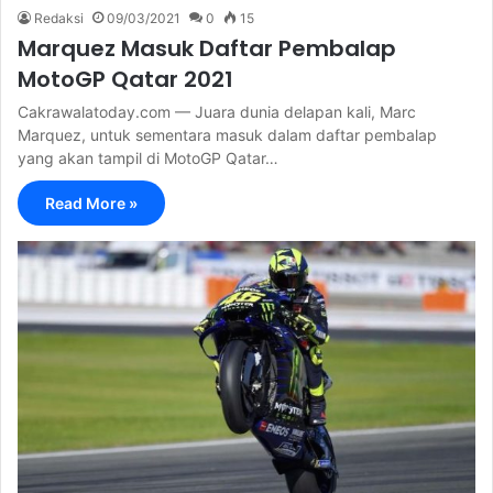
Redaksi
09/03/2021
0
15
Marquez Masuk Daftar Pembalap
MotoGP Qatar 2021
Cakrawalatoday.com — Juara dunia delapan kali, Marc
Marquez, untuk sementara masuk dalam daftar pembalap
yang akan tampil di MotoGP Qatar…
Read More »