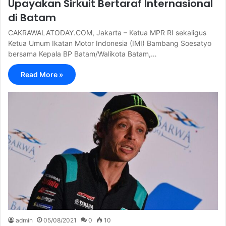
Upayakan Sirkuit Bertaraf Internasional
di Batam
CAKRAWALATODAY.COM, Jakarta – Ketua MPR RI sekaligus
Ketua Umum Ikatan Motor Indonesia (IMI) Bambang Soesatyo
bersama Kepala BP Batam/Walikota Batam,…
Read More »
admin
05/08/2021
0
10