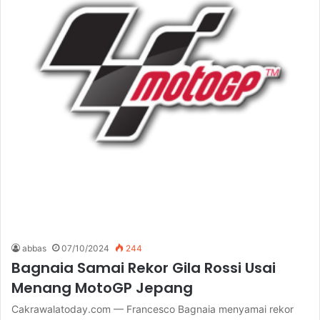
abbas
07/10/2024
244
Bagnaia Samai Rekor Gila Rossi Usai
Menang MotoGP Jepang
Cakrawalatoday.com — Francesco Bagnaia menyamai rekor