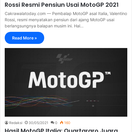
Rossi Resmi Pensiun Usai MotoGP 2021
Cakrawalatoday.com — Pembalap MotoGP asal Italia, Valentino
Rossi, resmi menyatakan pensiun dari ajang MotoGP usai
berlangsungnya balapan musim ini. Hal…
Read More »
Redaksi
30/05/2021
0
160
Hasil MotoGP Italia: Quartararo Juara,