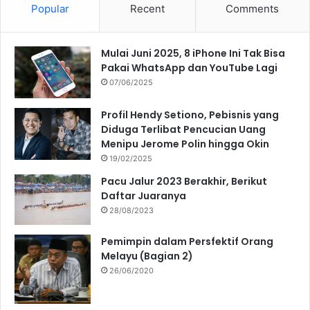
Popular
Recent
Comments
Mulai Juni 2025, 8 iPhone Ini Tak Bisa
Pakai WhatsApp dan YouTube Lagi
07/06/2025
Profil Hendy Setiono, Pebisnis yang
Diduga Terlibat Pencucian Uang
Menipu Jerome Polin hingga Okin
19/02/2025
Pacu Jalur 2023 Berakhir, Berikut
Daftar Juaranya
28/08/2023
Pemimpin dalam Persfektif Orang
Melayu (Bagian 2)
26/06/2020