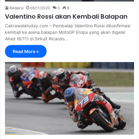
Redaksi
06/11/2020
0
8
Valentino Rossi akan Kembali Balapan
Cakrawalatoday.com – Pembalap Valentino Rossi dikonfirmasi
kembali ke arena balapan MotoGP Eropa yang akan digelar
Ahad (8/11) di Sirkuit Ricardo…
Read More »