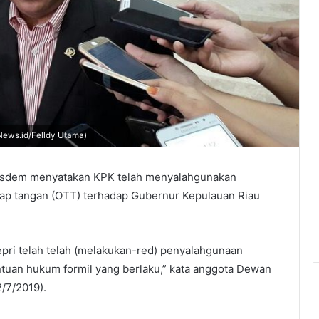
News.id/Felldy Utama)
Nasdem menyatakan KPK telah menyalahgunakan
ap tangan (OTT) terhadap Gubernur Kepulauan Riau
epri telah telah (melakukan-red) penyalahgunaan
ntuan hukum formil yang berlaku,” kata anggota Dewan
2/7/2019).