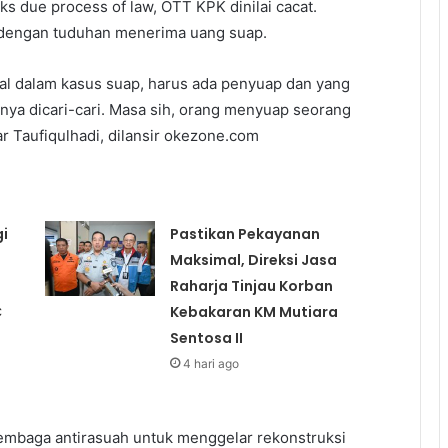
eks due process of law, OTT KPK dinilai cacat.
p dengan tuduhan menerima uang suap.
l dalam kasus suap, harus ada penyuap dan yang
anya dicari-cari. Masa sih, orang menyuap seorang
ar Taufiqulhadi, dilansir okezone.com
i
Pastikan Pekayanan
Maksimal, Direksi Jasa
Raharja Tinjau Korban
C
Kebakaran KM Mutiara
Sentosa II
4 hari ago
lembaga antirasuah untuk menggelar rekonstruksi