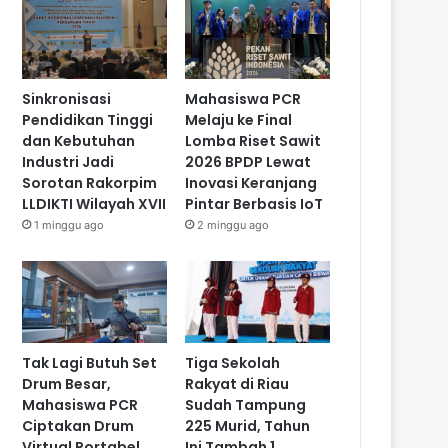
Sinkronisasi
Mahasiswa PCR
Pendidikan Tinggi
Melaju ke Final
dan Kebutuhan
Lomba Riset Sawit
Industri Jadi
2026 BPDP Lewat
Sorotan Rakorpim
Inovasi Keranjang
LLDIKTI Wilayah XVII
Pintar Berbasis IoT
1 minggu ago
2 minggu ago
Tak Lagi Butuh Set
Tiga Sekolah
Drum Besar,
Rakyat di Riau
Mahasiswa PCR
Sudah Tampung
Ciptakan Drum
225 Murid, Tahun
Virtual Portabel
Ini Tambah 1