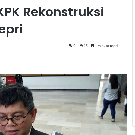
PK Rekonstruksi
epri
0
15
1 minute read