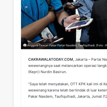
Anggota Dewan Pakar Partai Nasdem, Taufiqulhadi. (Foto : i
CAKRAWALATODAY.COM,
Jakarta – Partai 
wewenangnya saat melancarkan operasi tangk
(Kepri) Nurdin Basirun.
“Saya telah menyatakan, OTT KPK kali imi di K
wewenang karena telah bertindak di luar kete
Pakar Nasdem, Taufiqulhadi, Jakarta, Jumat (1