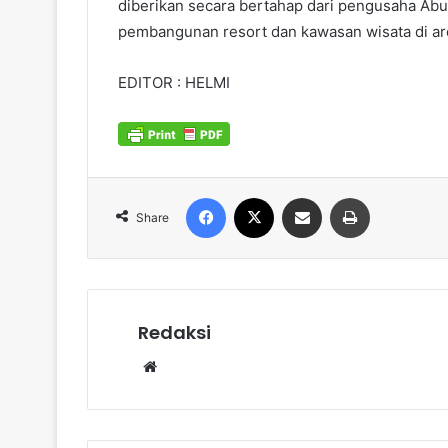
diberikan secara bertahap dari pengusaha Ab
pembangunan resort dan kawasan wisata di are
EDITOR : HELMI
Facebook
X
Share via Email
Print
Share
Redaksi
Website