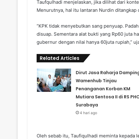
Taufqulhadi menjelaskan, jika dilihat dari kont
Menurutnya, hal itu lantaran Nurdin ditangka
“KPK tidak menyebutkan sang penyuap. Padaha
disuap. Sementara alat bukti yang Rp60 juta h
gubernur dengan nilai hanya 60juta rupiah,” uj
Related Articles
Dirut Jasa Raharja Damping
Wamenhub Tinjau
Penanganan Korban KM
Mutiara Sentosa II di RS PH
Surabaya
4 hari ago
Oleh sebab itu, Taufiqulhadi meminta kepada 