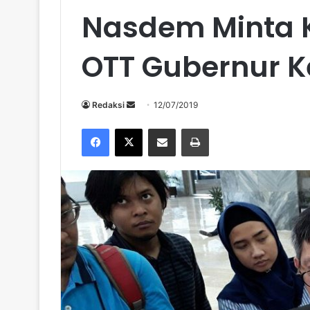
Nasdem Minta K
OTT Gubernur K
Send
Redaksi
12/07/2019
an
Facebook
X
Share via Email
Print
email