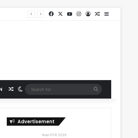
Facebook
X
YouTube
Instagram
Log In
Random Article
Sidebar
Random Article
Switch skin
Search
N
for
Advertisement
Iklan PCR 2026