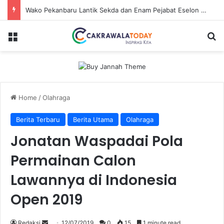
Wako Pekanbaru Lantik Sekda dan Enam Pejabat Eselon Lainnya
Menu
Se
Home
/
Olahraga
Berita Terbaru
Berita Utama
Olahraga
Jonatan Waspadai Pola
Permainan Calon
Lawannya di Indonesia
Open 2019
Send
Redaksi
12/07/2019
0
15
1 minute read