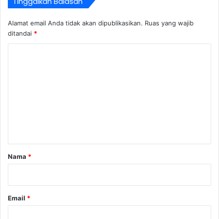
Tinggalkan Balasan
Alamat email Anda tidak akan dipublikasikan.
Ruas yang wajib
ditandai
*
K
o
m
e
n
t
a
r
Nama
*
*
Email
*