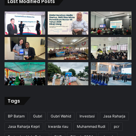
Last Modified Posts
Tags
BP Batam
Gubri
Gubri Wahid
Investasi
Jasa Raharja
Jasa Raharja Kepri
kwarda riau
Muhammad Rudi
pcr