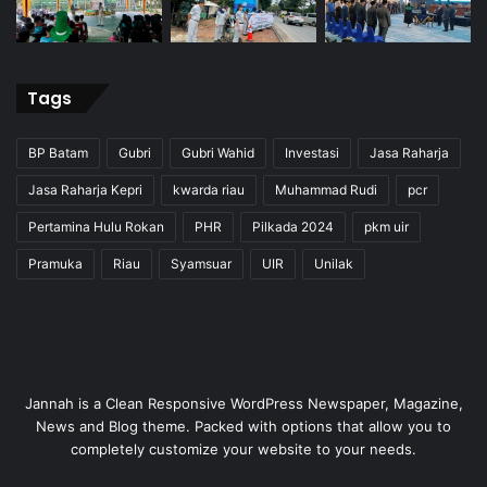
Tags
BP Batam
Gubri
Gubri Wahid
Investasi
Jasa Raharja
Jasa Raharja Kepri
kwarda riau
Muhammad Rudi
pcr
Pertamina Hulu Rokan
PHR
Pilkada 2024
pkm uir
Pramuka
Riau
Syamsuar
UIR
Unilak
Jannah is a Clean Responsive WordPress Newspaper, Magazine,
News and Blog theme. Packed with options that allow you to
completely customize your website to your needs.