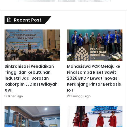
Recent Post
Sinkronisasi Pendidikan
Mahasiswa PCR Melaju ke
Tinggi dan Kebutuhan
Final Lomba Riset Sawit
Industri Jadi Sorotan
2026 BPDP Lewat Inovasi
Rakorpim LLDIKTI Wilayah
Keranjang Pintar Berbasis
XVII
IoT
6 hari ago
2 minggu ago