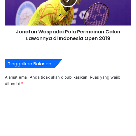
Jonatan Waspadai Pola Permainan Calon
Lawannya di Indonesia Open 2019
Tinggalkan Balasan
Alamat email Anda tidak akan dipublikasikan.
Ruas yang wajib
ditandai
*
K
o
m
e
n