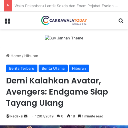
Dirut Jasa Raharja Dampingi Wamenhub Tinjau Penanganan Korban KM Mutiara Sentosa II di RS PHC Surabaya
Menu
Se
Home
/
Hiburan
Berita Terbaru
Berita Utama
Hiburan
Demi Kalahkan Avatar,
Avengers: Endgame Siap
Tayang Ulang
Send
Redaksi
12/07/2019
0
18
1 minute read
an