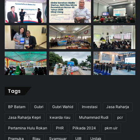
Tags
BP Batam
Gubri
Gubri Wahid
Investasi
Jasa Raharja
Jasa Raharja Kepri
kwarda riau
Muhammad Rudi
pcr
Pertamina Hulu Rokan
PHR
Pilkada 2024
pkm uir
Pramuka
Riau
Syamsuar
UIR
Unilak