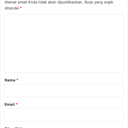
Alamat email Anda tidak akan dipublikasikan.
Ruas yang wajib
ditandai
*
K
o
m
e
n
t
a
r
Nama
*
*
Email
*