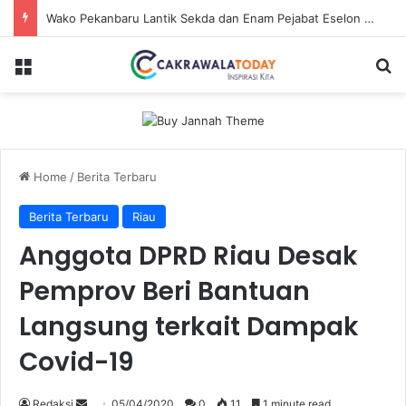
Wako Pekanbaru Lantik Sekda dan Enam Pejabat Eselon Lainnya
Menu
Se
Home
/
Berita Terbaru
Berita Terbaru
Riau
Anggota DPRD Riau Desak
Pemprov Beri Bantuan
Langsung terkait Dampak
Covid-19
Send
Redaksi
05/04/2020
0
11
1 minute read