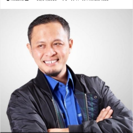
an
email