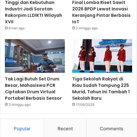
Tinggi dan Kebutuhan
Final Lomba Riset Sawit
Industri Jadi Sorotan
2026 BPDP Lewat Inovasi
Rakorpim LLDIKTI Wilayah
Keranjang Pintar Berbasis
XVII
IoT
6 hari ago
2 minggu ago
Tak Lagi Butuh Set Drum
Tiga Sekolah Rakyat di
Besar, Mahasiswa PCR
Riau Sudah Tampung 225
Ciptakan Drum Virtual
Murid, Tahun Ini Tambah 1
Portabel Berbasis Sensor
Sekolah Baru
3 minggu ago
17/06/2026
Popular
Recent
Comments