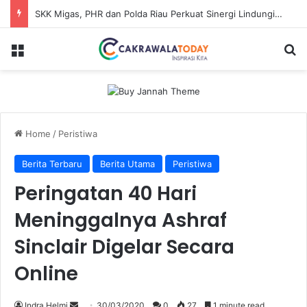
SKK Migas, PHR dan Polda Riau Perkuat Sinergi Lindungi Aset Negara demi Menjaga Ketahanan Energi Nasional
Menu
Se
Home
/
Peristiwa
Berita Terbaru
Berita Utama
Peristiwa
Peringatan 40 Hari
Meninggalnya Ashraf
Sinclair Digelar Secara
Online
Send
Indra Helmi
30/03/2020
0
27
1 minute read