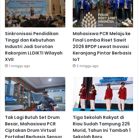
Sinkronisasi Pendidikan
Mahasiswa PCR Melaju ke
Tinggi dan Kebutuhan
Final Lomba Riset Sawit
Industri Jadi Sorotan
2026 BPDP Lewat Inovasi
Rakorpim LLDIKTI Wilayah
Keranjang Pintar Berbasis
XVII
IoT
1 minggu ago
3 minggu ago
Tak Lagi Butuh Set Drum
Tiga Sekolah Rakyat di
Besar, Mahasiswa PCR
Riau Sudah Tampung 225
Ciptakan Drum Virtual
Murid, Tahun Ini Tambah 1
Portabel Berbasis Sensor
Sekolah Baru