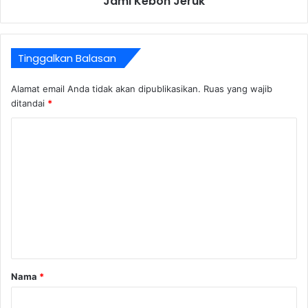
Jami Kebon Jeruk
Tinggalkan Balasan
Alamat email Anda tidak akan dipublikasikan.
Ruas yang wajib
ditandai
*
K
o
m
e
n
t
a
r
Nama
*
*