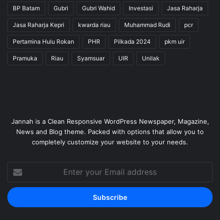
BP Batam
Gubri
Gubri Wahid
Investasi
Jasa Raharja
Jasa Raharja Kepri
kwarda riau
Muhammad Rudi
pcr
Pertamina Hulu Rokan
PHR
Pilkada 2024
pkm uir
Pramuka
Riau
Syamsuar
UIR
Unilak
Jannah is a Clean Responsive WordPress Newspaper, Magazine,
News and Blog theme. Packed with options that allow you to
completely customize your website to your needs.
Enter
your
Email
address