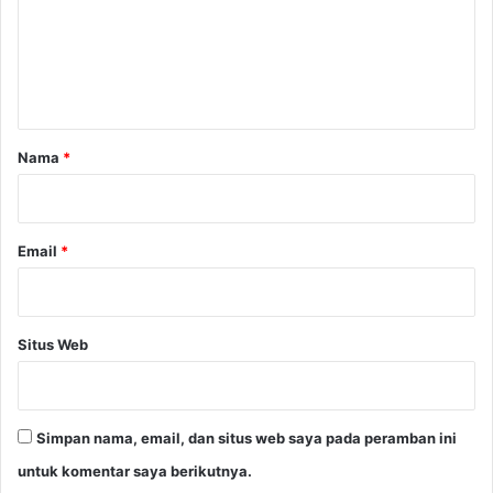
e
n
t
a
r
Nama
*
*
Email
*
Situs Web
Simpan nama, email, dan situs web saya pada peramban ini
untuk komentar saya berikutnya.