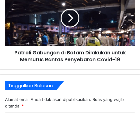
Patroli Gabungan di Batam Dilakukan untuk
Memutus Rantas Penyebaran Covid-19
Tinggalkan Balasan
Alamat email Anda tidak akan dipublikasikan.
Ruas yang wajib
ditandai
*
K
o
m