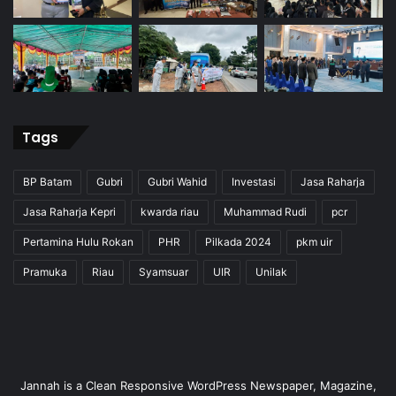
Tags
BP Batam
Gubri
Gubri Wahid
Investasi
Jasa Raharja
Jasa Raharja Kepri
kwarda riau
Muhammad Rudi
pcr
Pertamina Hulu Rokan
PHR
Pilkada 2024
pkm uir
Pramuka
Riau
Syamsuar
UIR
Unilak
Jannah is a Clean Responsive WordPress Newspaper, Magazine,