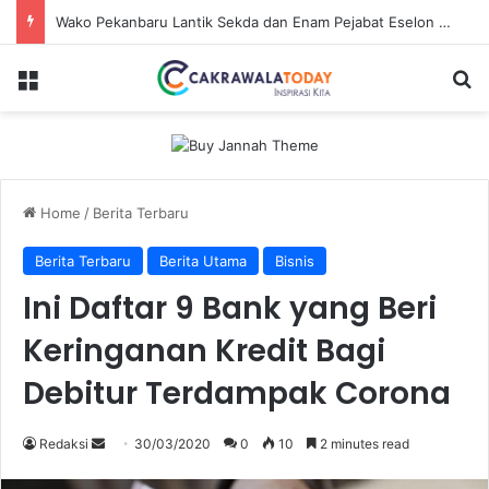
Wako Pekanbaru Lantik Sekda dan Enam Pejabat Eselon Lainnya
Menu
Se
Home
/
Berita Terbaru
Berita Terbaru
Berita Utama
Bisnis
Ini Daftar 9 Bank yang Beri
Keringanan Kredit Bagi
Debitur Terdampak Corona
Send
Redaksi
30/03/2020
0
10
2 minutes read
an