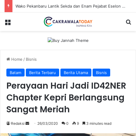
Wako Pekanbaru Lantik Sekda dan Enam Pejabat Eselon Lainnya
Menu
Se
Home
/
Bisnis
Batam
Berita Terbaru
Berita Utama
Bisnis
Perayaan Hari Jadi ID42NER
Chapter Kepri Berlangsung
Sangat Meriah
Send
Redaksi
26/03/2020
0
9
3 minutes read
an