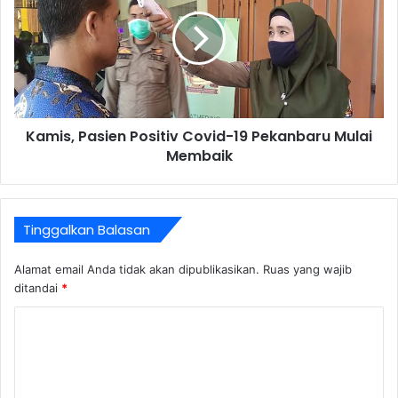
Kamis, Pasien Positiv Covid-19 Pekanbaru Mulai
Membaik
Tinggalkan Balasan
Alamat email Anda tidak akan dipublikasikan.
Ruas yang wajib
ditandai
*
K
o
m