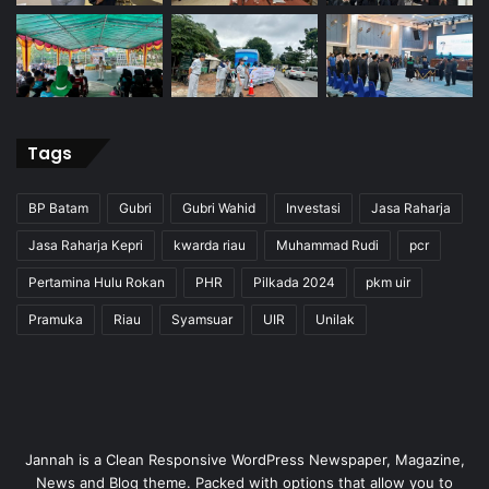
Tags
BP Batam
Gubri
Gubri Wahid
Investasi
Jasa Raharja
Jasa Raharja Kepri
kwarda riau
Muhammad Rudi
pcr
Pertamina Hulu Rokan
PHR
Pilkada 2024
pkm uir
Pramuka
Riau
Syamsuar
UIR
Unilak
Jannah is a Clean Responsive WordPress Newspaper, Magazine,
News and Blog theme. Packed with options that allow you to