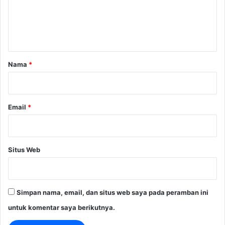
e
n
t
a
r
Nama
*
*
Email
*
Situs Web
Simpan nama, email, dan situs web saya pada peramban ini
untuk komentar saya berikutnya.