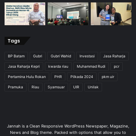
Tags
BP Batam
Gubri
Gubri Wahid
Investasi
Jasa Raharja
Jasa Raharja Kepri
kwarda riau
Muhammad Rudi
pcr
Pertamina Hulu Rokan
PHR
Pilkada 2024
pkm uir
Pramuka
Riau
Syamsuar
UIR
Unilak
Jannah is a Clean Responsive WordPress Newspaper, Magazine,
News and Blog theme. Packed with options that allow you to