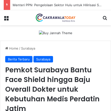
Karhutla Sungai Guntung Hilir Merangsek ke Hutan Primer, Alat Berat Tambahan Dikerahkan
Menu
Se
Home
/
Surabaya
Berita Terbaru
Surabaya
Pemkot Surabaya Bantu
Face Shield hingga Baju
Overall Dokter untuk
Kebutuhan Medis Perdatin
Jatim