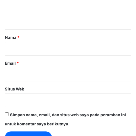
n
t
a
r
Nama
*
*
Email
*
Situs Web
Simpan nama, email, dan situs web saya pada peramban ini
untuk komentar saya berikutnya.