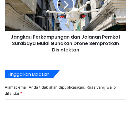
Jangkau Perkampungan dan Jalanan Pemkot
Surabaya Mulai Gunakan Drone Semprotkan
Disinfektan
Tinggalkan Balasan
Alamat email Anda tidak akan dipublikasikan.
Ruas yang wajib
ditandai
*
K
o
m
e