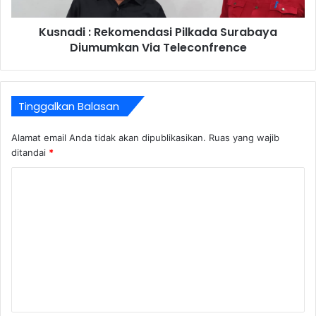
Kusnadi : Rekomendasi Pilkada Surabaya
Diumumkan Via Teleconfrence
Tinggalkan Balasan
Alamat email Anda tidak akan dipublikasikan.
Ruas yang wajib
ditandai
*
K
o
m
e
n
t
a