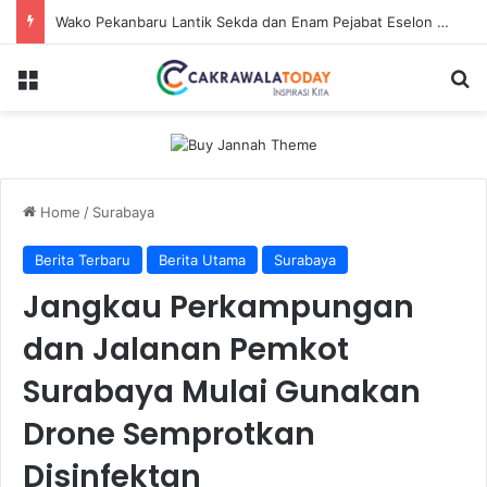
Dirut Jasa Raharja Dampingi Wamenhub Tinjau Penanganan Korban KM Mutiara Sentosa II di RS PHC Surabaya
Menu
Se
Home
/
Surabaya
Berita Terbaru
Berita Utama
Surabaya
Jangkau Perkampungan
dan Jalanan Pemkot
Surabaya Mulai Gunakan
Drone Semprotkan
Disinfektan