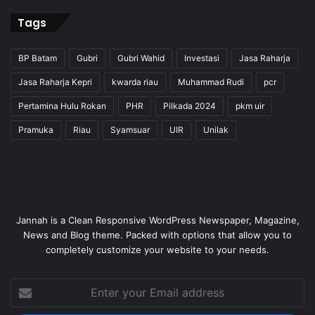
Tags
BP Batam
Gubri
Gubri Wahid
Investasi
Jasa Raharja
Jasa Raharja Kepri
kwarda riau
Muhammad Rudi
pcr
Pertamina Hulu Rokan
PHR
Pilkada 2024
pkm uir
Pramuka
Riau
Syamsuar
UIR
Unilak
Jannah is a Clean Responsive WordPress Newspaper, Magazine,
News and Blog theme. Packed with options that allow you to
completely customize your website to your needs.
Enter
your
Email