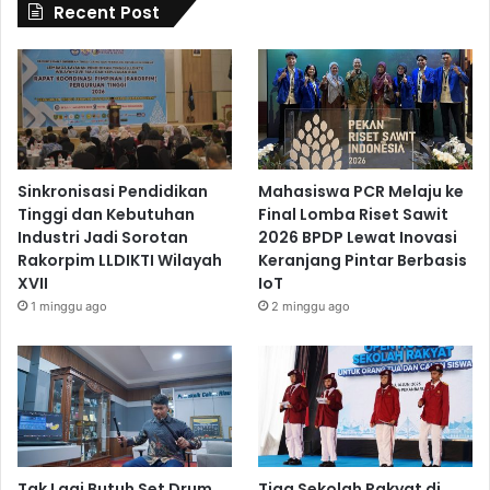
Recent Post
Sinkronisasi Pendidikan
Mahasiswa PCR Melaju ke
Tinggi dan Kebutuhan
Final Lomba Riset Sawit
Industri Jadi Sorotan
2026 BPDP Lewat Inovasi
Rakorpim LLDIKTI Wilayah
Keranjang Pintar Berbasis
XVII
IoT
1 minggu ago
2 minggu ago
Tak Lagi Butuh Set Drum
Tiga Sekolah Rakyat di