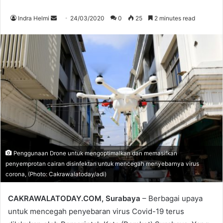
Send
Indra Helmi
24/03/2020
0
25
2 minutes read
an
email
Penggunaan Drone untuk mengoptimalkan dan memasifkan
penyemprotan cairan disinfektan untuk mencegah menyebarnya virus
corona, (Photo: Cakrawalatoday/adi)
CAKRAWALATODAY.COM, Surabaya
– Berbagai upaya
untuk mencegah penyebaran virus Covid-19 terus