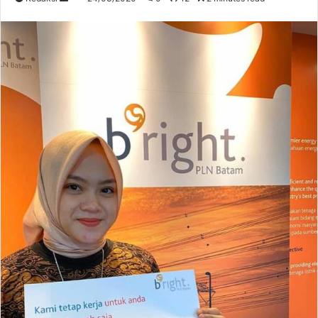
an
email