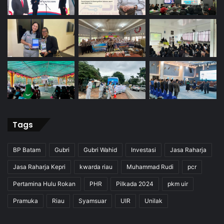
Tags
BP Batam
Gubri
Gubri Wahid
Investasi
Jasa Raharja
Jasa Raharja Kepri
kwarda riau
Muhammad Rudi
pcr
Pertamina Hulu Rokan
PHR
Pilkada 2024
pkm uir
Pramuka
Riau
Syamsuar
UIR
Unilak