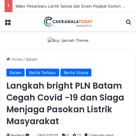
Wako Pekanbaru Lantik Sekda dan Enam Pejabat Eselon Lainnya
Menu
Se
Home
/
Batam
Batam
Berita Terbaru
Berita Utama
Langkah bright PLN Batam
Cegah Covid -19 dan Siaga
Menjaga Pasokan Listrik
Masyarakat
Send
Redaksi
24/03/2020
0
12
2 minutes read